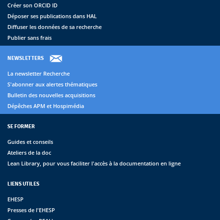
Créer son ORCID ID
Déposer ses publications dans HAL
Diffuser les données de sa recherche
Publier sans frais
NEWSLETTERS
La newsletter Recherche
S'abonner aux alertes thématiques
Bulletin des nouvelles acquisitions
Dépêches APM et Hospimédia
SE FORMER
Guides et conseils
Ateliers de la doc
Lean Library, pour vous faciliter l'accès à la documentation en ligne
LIENS UTILES
EHESP
Presses de l'EHESP