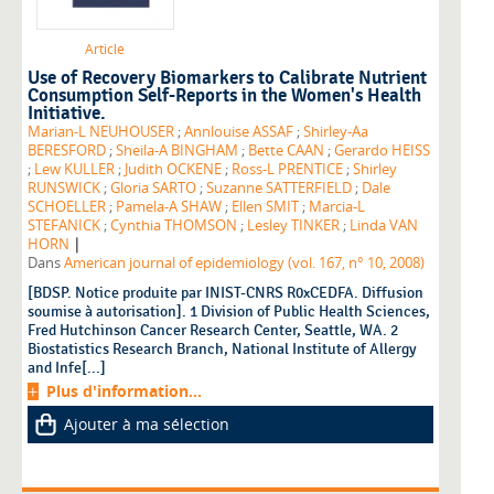
Article
Use of Recovery Biomarkers to Calibrate Nutrient
Consumption Self-Reports in the Women's Health
Initiative.
Marian-L NEUHOUSER
;
Annlouise ASSAF
;
Shirley-Aa
BERESFORD
;
Sheila-A BINGHAM
;
Bette CAAN
;
Gerardo HEISS
;
Lew KULLER
;
Judith OCKENE
;
Ross-L PRENTICE
;
Shirley
RUNSWICK
;
Gloria SARTO
;
Suzanne SATTERFIELD
;
Dale
SCHOELLER
;
Pamela-A SHAW
;
Ellen SMIT
;
Marcia-L
STEFANICK
;
Cynthia THOMSON
;
Lesley TINKER
;
Linda VAN
|
HORN
Dans
American journal of epidemiology (vol. 167, n° 10, 2008)
[BDSP. Notice produite par INIST-CNRS R0xCEDFA. Diffusion
soumise à autorisation]. 1 Division of Public Health Sciences,
Fred Hutchinson Cancer Research Center, Seattle, WA. 2
Biostatistics Research Branch, National Institute of Allergy
and Infe[...]
Plus d'information...
Ajouter à ma sélection