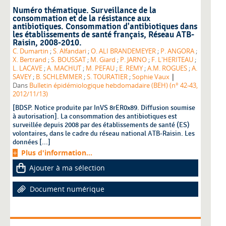
Numéro thématique. Surveillance de la
consommation et de la résistance aux
antibiotiques. Consommation d'antibiotiques dans
les établissements de santé français, Réseau ATB-
Raisin, 2008-2010.
C. Dumartin
;
S. Alfandari
;
O. ALI BRANDEMEYER
;
P. ANGORA
;
X. Bertrand
;
S. BOUSSAT
;
M. Giard
;
P. JARNO
;
F. L'HERITEAU
;
L. LACAVE
;
A. MACHUT
;
M. PEFAU
;
E. REMY
;
A.M. ROGUES
;
A.
|
SAVEY
;
B. SCHLEMMER
;
S. TOURATIER
;
Sophie Vaux
Dans
Bulletin épidémiologique hebdomadaire (BEH) (n° 42-43,
2012/11/13)
[BDSP. Notice produite par InVS 8rER0x89. Diffusion soumise
à autorisation]. La consommation des antibiotiques est
surveillée depuis 2008 par des établissements de santé (ES)
volontaires, dans le cadre du réseau national ATB-Raisin. Les
données [...]
Plus d'information...
Ajouter à ma sélection
Document numérique