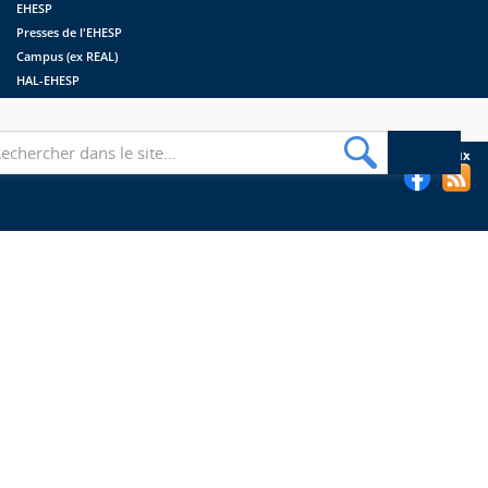
EHESP
Presses de l'EHESP
Campus (ex REAL)
HAL-EHESP
erche
Suivez les bibliothèques de l'EHESP sur les réseaux sociaux