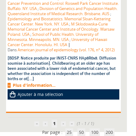
Cancer Prevention and Control. Roswell Park Cancer Institute.
Buffalo. NY. USA
;
Division of Genetics and Population Health.
Queensland Institute of Medical Research. Brisbane. AUS
;
Epidemiology and Biostatistics. Memorial Sloan-Kettering
Cancer Center. New York. NY. USA
;
M Sklodowska-Curie
Memorial Cancer Center and Institute of Oncology. Warsaw
Poland. USA
;
School of Public Health. University of
Minnesota. Minneapolis. MN. USA
;
University of Hawaii
|
Cancer Center. Honolulu. HI. USA
Dans
American journal of epidemiology (vol. 176, n° 4, 2012)
[BDSP. Notice produite par INIST-CNRS HAp8R0x8. Diffusion
soumise à autorisation]. Childbearing at an older age has
been associated with a lower risk of endometrial cancer, but
whether the association is independent of the number of
births or ot[...]
Plus d'information...
Ajouter à ma sélection
1
(1 - 1 / 1)
Par page :
25
50
100
200