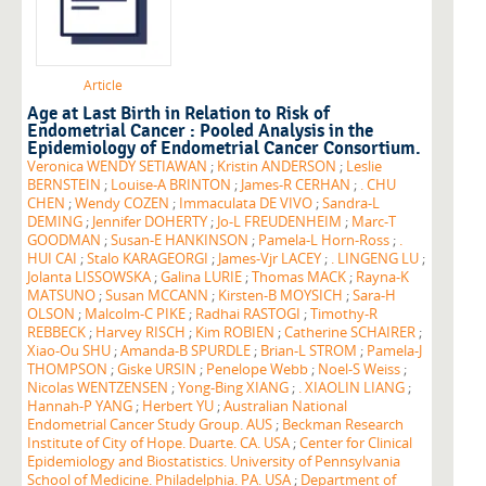
Article
Age at Last Birth in Relation to Risk of
Endometrial Cancer : Pooled Analysis in the
Epidemiology of Endometrial Cancer Consortium.
Veronica WENDY SETIAWAN
;
Kristin ANDERSON
;
Leslie
BERNSTEIN
;
Louise-A BRINTON
;
James-R CERHAN
;
. CHU
CHEN
;
Wendy COZEN
;
Immaculata DE VIVO
;
Sandra-L
DEMING
;
Jennifer DOHERTY
;
Jo-L FREUDENHEIM
;
Marc-T
GOODMAN
;
Susan-E HANKINSON
;
Pamela-L Horn-Ross
;
.
HUI CAI
;
Stalo KARAGEORGI
;
James-Vjr LACEY
;
. LINGENG LU
;
Jolanta LISSOWSKA
;
Galina LURIE
;
Thomas MACK
;
Rayna-K
MATSUNO
;
Susan MCCANN
;
Kirsten-B MOYSICH
;
Sara-H
OLSON
;
Malcolm-C PIKE
;
Radhai RASTOGI
;
Timothy-R
REBBECK
;
Harvey RISCH
;
Kim ROBIEN
;
Catherine SCHAIRER
;
Xiao-Ou SHU
;
Amanda-B SPURDLE
;
Brian-L STROM
;
Pamela-J
THOMPSON
;
Giske URSIN
;
Penelope Webb
;
Noel-S Weiss
;
Nicolas WENTZENSEN
;
Yong-Bing XIANG
;
. XIAOLIN LIANG
;
Hannah-P YANG
;
Herbert YU
;
Australian National
Endometrial Cancer Study Group. AUS
;
Beckman Research
Institute of City of Hope. Duarte. CA. USA
;
Center for Clinical
Epidemiology and Biostatistics. University of Pennsylvania
School of Medicine. Philadelphia. PA. USA
;
Department of