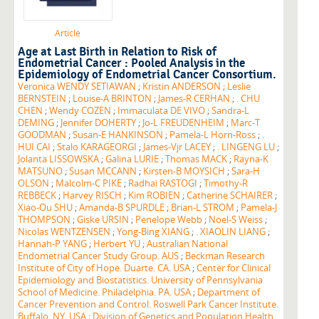
Article
Age at Last Birth in Relation to Risk of
Endometrial Cancer : Pooled Analysis in the
Epidemiology of Endometrial Cancer Consortium.
Veronica WENDY SETIAWAN
;
Kristin ANDERSON
;
Leslie
BERNSTEIN
;
Louise-A BRINTON
;
James-R CERHAN
;
. CHU
CHEN
;
Wendy COZEN
;
Immaculata DE VIVO
;
Sandra-L
DEMING
;
Jennifer DOHERTY
;
Jo-L FREUDENHEIM
;
Marc-T
GOODMAN
;
Susan-E HANKINSON
;
Pamela-L Horn-Ross
;
.
HUI CAI
;
Stalo KARAGEORGI
;
James-Vjr LACEY
;
. LINGENG LU
;
Jolanta LISSOWSKA
;
Galina LURIE
;
Thomas MACK
;
Rayna-K
MATSUNO
;
Susan MCCANN
;
Kirsten-B MOYSICH
;
Sara-H
OLSON
;
Malcolm-C PIKE
;
Radhai RASTOGI
;
Timothy-R
REBBECK
;
Harvey RISCH
;
Kim ROBIEN
;
Catherine SCHAIRER
;
Xiao-Ou SHU
;
Amanda-B SPURDLE
;
Brian-L STROM
;
Pamela-J
THOMPSON
;
Giske URSIN
;
Penelope Webb
;
Noel-S Weiss
;
Nicolas WENTZENSEN
;
Yong-Bing XIANG
;
. XIAOLIN LIANG
;
Hannah-P YANG
;
Herbert YU
;
Australian National
Endometrial Cancer Study Group. AUS
;
Beckman Research
Institute of City of Hope. Duarte. CA. USA
;
Center for Clinical
Epidemiology and Biostatistics. University of Pennsylvania
School of Medicine. Philadelphia. PA. USA
;
Department of
Cancer Prevention and Control. Roswell Park Cancer Institute.
Buffalo. NY. USA
;
Division of Genetics and Population Health.