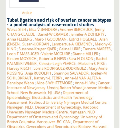
Article
Tubal ligation and risk of ovarian cancer subtypes
: a pooled analysis of case-control studies.
Weiva SIEH
;
Elisa-V BANDERA
;
Andrew BERCHUCK
;
Jenny
CHANG-CLAUDE
;
Daniel-W CRAMER
;
Jennifer-A DOHERTY
;
Anna FELBERG
;
Marc-T GOODMAN
;
Estrid HOGDALL
;
Allan
JENSEN
;
Susan-J JORDAN
;
Lambertus-A KIEMENEY
;
Melony-G
KING
;
Susanne-Kruger KJAER
;
Galina LURIE
;
Tamara MAREES
;
Leon-F MASSUGER
;
Valerie MCGUIRE
;
Dianne MILLER
;
Kirsten MOYSICH
;
Roberta-B NESS
;
Sara-H OLSON
;
Rachel
PALMIERI WEBER
;
Celeste-Leigh PEARCE
;
Malcolm-C PIKE
;
Harvey RISCH
;
Lorna RODRIGUEZ-RODRIGUEZ
;
Mary-Anne
ROSSING
;
Anja RUDOLPH
;
Shannon SALVADOR
;
Joellen-M
SCHILDKRAUT
;
Kathryn-L TERRY
;
Anne-M VAN ALTENA
;
Penelope Webb
;
Alice-S WHITTEMORE
;
Anna-H. Wu
;
Cancer
Institute of New Jersey. Umdnj-Robert Wood Johnson Medical
School. New Brunswick. NJ. USA
;
Department of
Epidemiology. Biostatistics and Health Technology
Assessment. Radboud University Nijmegen Medical Centre.
Nijmegen. NLD
;
Department of Gynecology. Radboud
University Nijmegen Medical Centre. Nijmegen. NLD
;
Department of Obstetrics and Gynecology. University of
British Columbia. Vancouver. BC. CAN
;
Department of
Obstetrics. Gynecology and Reproductive Biology. Harvard