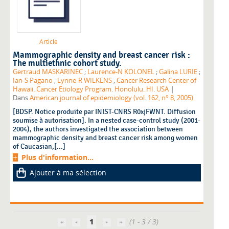
Article
Mammographic density and breast cancer risk :
The multiethnic cohort study.
Gertraud MASKARINEC
;
Laurence-N KOLONEL
;
Galina LURIE
;
Ian-S Pagano
;
Lynne-R WILKENS
;
Cancer Research Center of
|
Hawaii. Cancer Etiology Program. Honolulu. HI. USA
Dans
American journal of epidemiology (vol. 162, n° 8, 2005)
[BDSP. Notice produite par INIST-CNRS R0xjFWNT. Diffusion
soumise à autorisation]. In a nested case-control study (2001-
2004), the authors investigated the association between
mammographic density and breast cancer risk among women
of Caucasian,[...]
Plus d'information...
Ajouter à ma sélection
1
(1 - 3 / 3)