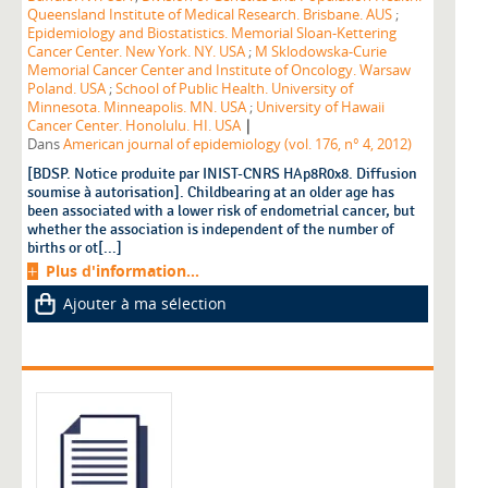
Queensland Institute of Medical Research. Brisbane. AUS
;
Epidemiology and Biostatistics. Memorial Sloan-Kettering
Cancer Center. New York. NY. USA
;
M Sklodowska-Curie
Memorial Cancer Center and Institute of Oncology. Warsaw
Poland. USA
;
School of Public Health. University of
Minnesota. Minneapolis. MN. USA
;
University of Hawaii
|
Cancer Center. Honolulu. HI. USA
Dans
American journal of epidemiology (vol. 176, n° 4, 2012)
[BDSP. Notice produite par INIST-CNRS HAp8R0x8. Diffusion
soumise à autorisation]. Childbearing at an older age has
been associated with a lower risk of endometrial cancer, but
whether the association is independent of the number of
births or ot[...]
Plus d'information...
Ajouter à ma sélection