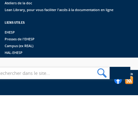
Ateliers de la doc
Lean Library, pour vous faciliter l'accès à la documentation en ligne
LIENS UTILES
EHESP
Presses de l'EHESP
Campus (ex REAL)
HAL-EHESP
erche
Suivez les bibliothèques de l'EHESP sur les réseaux sociaux