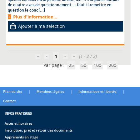
de quatre axes de questionnement : - faut-il remettre en
question le conc[...]
Plus d'information...
Ajouter à ma sélection
1
(1 - 2 / 2)
Par page :
25
50
100
200
|
|
|
Plan du site
Mentions légales
Informatique et libertés
Contact
INFOS PRATIQUES
Accès et horaires
Inscription, prêt et retour des documents
Apprenants en stage