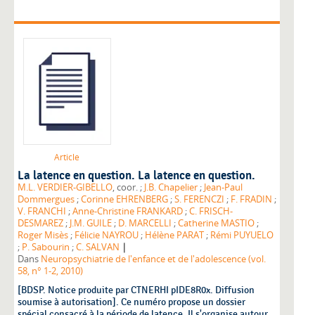
Article
La latence en question. La latence en question.
M.L. VERDIER-GIBELLO
, coor. ;
J.B. Chapelier
;
Jean-Paul
Dommergues
;
Corinne EHRENBERG
;
S. FERENCZI
;
F. FRADIN
;
V. FRANCHI
;
Anne-Christine FRANKARD
;
C. FRISCH-
DESMAREZ
;
J.M. GUILE
;
D. MARCELLI
;
Catherine MASTIO
;
Roger Misès
;
Félicie NAYROU
;
Hélène PARAT
;
Rémi PUYUELO
|
;
P. Sabourin
;
C. SALVAN
Dans
Neuropsychiatrie de l'enfance et de l'adolescence (vol.
58, n° 1-2, 2010)
[BDSP. Notice produite par CTNERHI pIDE8R0x. Diffusion
soumise à autorisation]. Ce numéro propose un dossier
spécial consacré à la période de latence. Il s'organise autour