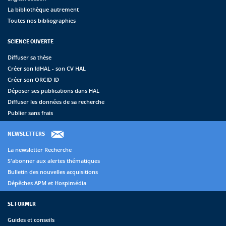
La bibliothèque autrement
Toutes nos bibliographies
SCIENCE OUVERTE
Diffuser sa thèse
Créer son IdHAL - son CV HAL
Créer son ORCID ID
Déposer ses publications dans HAL
Diffuser les données de sa recherche
Publier sans frais
NEWSLETTERS
La newsletter Recherche
S'abonner aux alertes thématiques
Bulletin des nouvelles acquisitions
Dépêches APM et Hospimédia
SE FORMER
Guides et conseils