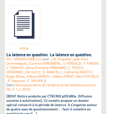
Article
La latence en question. La latence en question.
M.L. VERDIER-GIBELLO
, coor. ;
J.B. Chapelier
;
Jean-Paul
Dommergues
;
Corinne EHRENBERG
;
S. FERENCZI
;
F. FRADIN
;
V. FRANCHI
;
Anne-Christine FRANKARD
;
C. FRISCH-
DESMAREZ
;
J.M. GUILE
;
D. MARCELLI
;
Catherine MASTIO
;
Roger Misès
;
Félicie NAYROU
;
Hélène PARAT
;
Rémi PUYUELO
|
;
P. Sabourin
;
C. SALVAN
Dans
Neuropsychiatrie de l'enfance et de l'adolescence (vol.
58, n° 1-2, 2010)
[BDSP. Notice produite par CTNERHI pIDE8R0x. Diffusion
soumise à autorisation]. Ce numéro propose un dossier
spécial consacré à la période de latence. Il s'organise autour
de quatre axes de questionnement : - faut-il remettre en
question le conc[...]