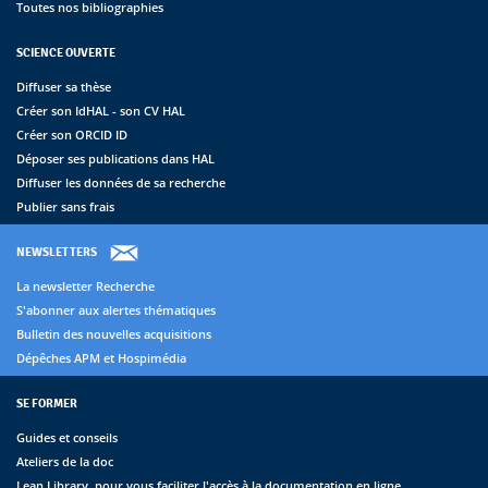
Toutes nos bibliographies
SCIENCE OUVERTE
Diffuser sa thèse
Créer son IdHAL - son CV HAL
Créer son ORCID ID
Déposer ses publications dans HAL
Diffuser les données de sa recherche
Publier sans frais
NEWSLETTERS
La newsletter Recherche
S'abonner aux alertes thématiques
Bulletin des nouvelles acquisitions
Dépêches APM et Hospimédia
SE FORMER
Guides et conseils
Ateliers de la doc
Lean Library, pour vous faciliter l'accès à la documentation en ligne