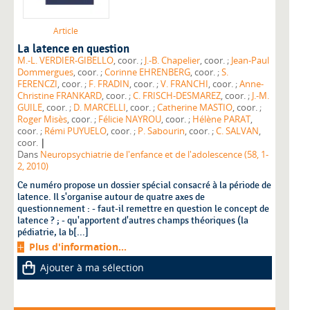
Article
La latence en question
M.-L. VERDIER-GIBELLO
, coor. ;
J.-B. Chapelier
, coor. ;
Jean-Paul
Dommergues
, coor. ;
Corinne EHRENBERG
, coor. ;
S.
FERENCZI
, coor. ;
F. FRADIN
, coor. ;
V. FRANCHI
, coor. ;
Anne-
Christine FRANKARD
, coor. ;
C. FRISCH-DESMAREZ
, coor. ;
J.-M.
GUILE
, coor. ;
D. MARCELLI
, coor. ;
Catherine MASTIO
, coor. ;
Roger Misès
, coor. ;
Félicie NAYROU
, coor. ;
Hélène PARAT
,
coor. ;
Rémi PUYUELO
, coor. ;
P. Sabourin
, coor. ;
C. SALVAN
,
|
coor.
Dans
Neuropsychiatrie de l'enfance et de l'adolescence (58, 1-
2, 2010)
Ce numéro propose un dossier spécial consacré à la période de
latence. Il s'organise autour de quatre axes de
questionnement : - faut-il remettre en question le concept de
latence ? ; - qu'apportent d'autres champs théoriques (la
pédiatrie, la b[...]
Plus d'information...
Ajouter à ma sélection