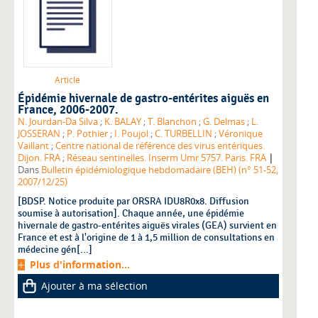
Article
Épidémie hivernale de gastro-entérites aiguës en
France, 2006-2007.
N. Jourdan-Da Silva
;
K. BALAY
;
T. Blanchon
;
G. Delmas
;
L.
JOSSERAN
;
P. Pothier
;
I. Poujol
;
C. TURBELLIN
;
Véronique
Vaillant
;
Centre national de référence des virus entériques.
|
Dijon. FRA
;
Réseau sentinelles. Inserm Umr 5757. Paris. FRA
Dans
Bulletin épidémiologique hebdomadaire (BEH) (n° 51-52,
2007/12/25)
[BDSP. Notice produite par ORSRA IDU8R0x8. Diffusion
soumise à autorisation]. Chaque année, une épidémie
hivernale de gastro-entérites aiguës virales (GEA) survient en
France et est à l'origine de 1 à 1,5 million de consultations en
médecine gén[...]
Plus d'information...
Ajouter à ma sélection