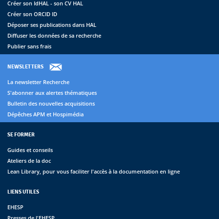
Créer son IdHAL - son CV HAL
Créer son ORCID ID
Déposer ses publications dans HAL
Diffuser les données de sa recherche
Publier sans frais
NEWSLETTERS
La newsletter Recherche
S'abonner aux alertes thématiques
Bulletin des nouvelles acquisitions
Dépêches APM et Hospimédia
SE FORMER
Guides et conseils
Ateliers de la doc
Lean Library, pour vous faciliter l'accès à la documentation en ligne
LIENS UTILES
EHESP
Presses de l'EHESP