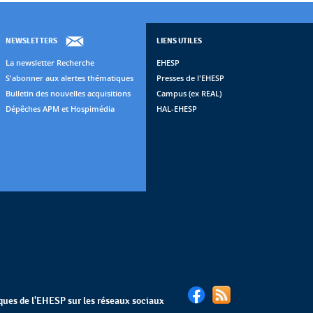
NEWSLETTERS
LIENS UTILES
La newsletter Recherche
EHESP
S'abonner aux alertes thématiques
Presses de l'EHESP
Bulletin des nouvelles acquisitions
Campus (ex REAL)
Dépêches APM et Hospimédia
HAL-EHESP
èques de l'EHESP sur les réseaux sociaux