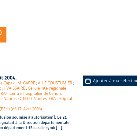
)
ût 2004.
Ajouter à ma sélectio
le Capek
;
M. GARRE
;
A. LE COUSTUMIER
;
t
;
J. VAISSAIRE
;
Cellule interrégionale
FRA)
;
Centre Hospitalier de Cahors.
de Nantes. (C.H.U.). Nantes. FRA
;
Hôpital
EH) (n° 17, Avril 2006)
fusion soumise à autorisation]. Le 21
ignalait à la Direction départementale
son département 15 cas de syndr[...]