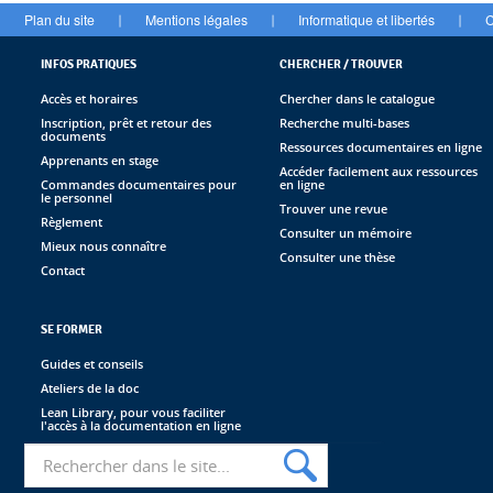
Plan du site
Mentions légales
Informatique et libertés
C
|
|
|
INFOS PRATIQUES
CHERCHER / TROUVER
Accès et horaires
Chercher dans le catalogue
Inscription, prêt et retour des
Recherche multi-bases
documents
Ressources documentaires en ligne
Apprenants en stage
Accéder facilement aux ressources
Commandes documentaires pour
en ligne
le personnel
Trouver une revue
Règlement
Consulter un mémoire
Mieux nous connaître
Consulter une thèse
Contact
SE FORMER
Guides et conseils
Ateliers de la doc
Lean Library, pour vous faciliter
l'accès à la documentation en ligne
Recherche