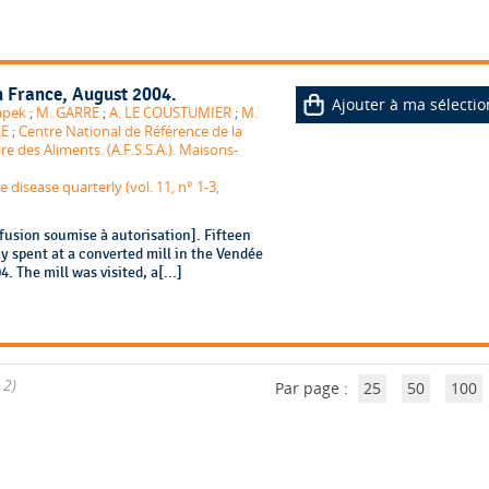
n France, August 2004.
Ajouter à ma sélectio
apek
;
M. GARRE
;
A. LE COUSTUMIER
;
M.
RE
;
Centre National de Référence de la
e des Aliments. (A.F.S.S.A.). Maisons-
isease quarterly (vol. 11, n° 1-3,
fusion soumise à autorisation]. Fifteen
ay spent at a converted mill in the Vendée
 The mill was visited, a[...]
 2)
Par page :
25
50
100