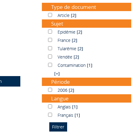
Type de document
Article
Article
[2]
Sujet
Epidémie
Epidémie
[2]
France
France
[2]
Tularémie
Tularémie
[2]
Vendée
Vendée
[2]
Contamination
Contamination
[1]
[+]
n
Période
2006
2006
[2]
Langue
Anglais
Anglais
[1]
Français
Français
[1]