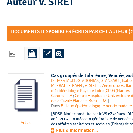
Auteur V. SIRET
DOCUMENTS DISPONIBLES ÉCRITS PAR CET AUTEUR (
2
Cas groupés de tularémie, Vendée, ao
D. BARATAUD
;
G. ADONIAS
;
S. ANSART
;
Isabel
M. PRAT
;
F. RAFFI
;
V. SIRET
;
Véronique Vaillan
d'épidémiologie Pays de Loire (CIRE) (Nantes, 
Cahors. FRA
;
Centre Hospitalier Universitaire 
|
de la Cavale Blanche. Brest. FRA
Dans
Bulletin épidémiologique hebdomadaire (B
[BDSP. Notice produite par InVS 6ZxeR0xA. Dif
août 2004, un médecin généraliste de Vendée s
Article
des affaires sanitaires et sociales (Ddass) de 
Plus d'information...