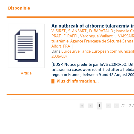
Disponible
An outbreak of airborne tularaemia i
V. SIRET
;
S. ANSART
;
D. BARATAUD
;
Isabelle C
PRAT
;
F. RAFFI
;
Véronique Vaillant
;
J. VAISSAI
tularémie. Agence Française de Sécurité Sanitair
|
Alfort. FRA
Dans
Eurosurveillance European communicable d
2006/03)
[BDSP. Notice produite par InVS c13R0xpO. Dif
tularaemia cases were identified after a holid
Article
region in France, between 9 and 12 August 2004.
Plus d'information...
1
(1 - 2 /