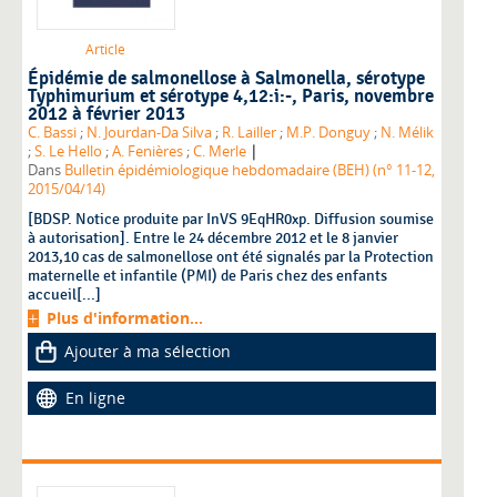
Article
Épidémie de salmonellose à Salmonella, sérotype
Typhimurium et sérotype 4,12:i:-, Paris, novembre
2012 à février 2013
C. Bassi
;
N. Jourdan-Da Silva
;
R. Lailler
;
M.P. Donguy
;
N. Mélik
|
;
S. Le Hello
;
A. Fenières
;
C. Merle
Dans
Bulletin épidémiologique hebdomadaire (BEH) (n° 11-12,
2015/04/14)
[BDSP. Notice produite par InVS 9EqHR0xp. Diffusion soumise
à autorisation]. Entre le 24 décembre 2012 et le 8 janvier
2013,10 cas de salmonellose ont été signalés par la Protection
maternelle et infantile (PMI) de Paris chez des enfants
accueil[...]
Plus d'information...
Ajouter à ma sélection
En ligne