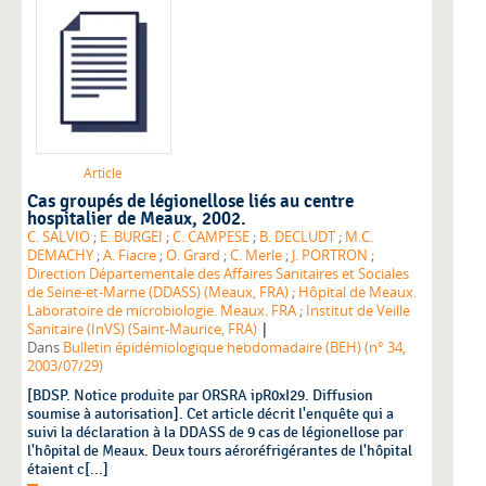
Article
Cas groupés de légionellose liés au centre
hospitalier de Meaux, 2002.
C. SALVIO
;
E. BURGEI
;
C. CAMPESE
;
B. DECLUDT
;
M.C.
DEMACHY
;
A. Fiacre
;
O. Grard
;
C. Merle
;
J. PORTRON
;
Direction Départementale des Affaires Sanitaires et Sociales
de Seine-et-Marne (DDASS) (Meaux, FRA)
;
Hôpital de Meaux.
Laboratoire de microbiologie. Meaux. FRA
;
Institut de Veille
|
Sanitaire (InVS) (Saint-Maurice, FRA)
Dans
Bulletin épidémiologique hebdomadaire (BEH) (n° 34,
2003/07/29)
[BDSP. Notice produite par ORSRA ipR0xI29. Diffusion
soumise à autorisation]. Cet article décrit l'enquête qui a
suivi la déclaration à la DDASS de 9 cas de légionellose par
l'hôpital de Meaux. Deux tours aéroréfrigérantes de l'hôpital
étaient c[...]