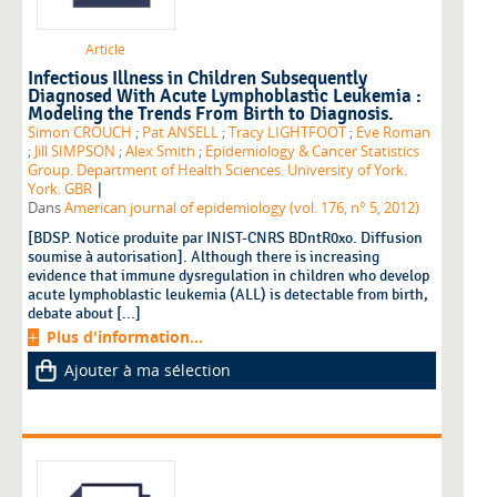
Article
Infectious Illness in Children Subsequently
Diagnosed With Acute Lymphoblastic Leukemia :
Modeling the Trends From Birth to Diagnosis.
Simon CROUCH
;
Pat ANSELL
;
Tracy LIGHTFOOT
;
Eve Roman
;
Jill SIMPSON
;
Alex Smith
;
Epidemiology & Cancer Statistics
Group. Department of Health Sciences. University of York.
|
York. GBR
Dans
American journal of epidemiology (vol. 176, n° 5, 2012)
[BDSP. Notice produite par INIST-CNRS BDntR0xo. Diffusion
soumise à autorisation]. Although there is increasing
evidence that immune dysregulation in children who develop
acute lymphoblastic leukemia (ALL) is detectable from birth,
debate about [...]
Plus d'information...
Ajouter à ma sélection