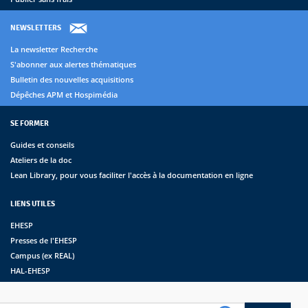
NEWSLETTERS
La newsletter Recherche
S'abonner aux alertes thématiques
Bulletin des nouvelles acquisitions
Dépêches APM et Hospimédia
SE FORMER
Guides et conseils
Ateliers de la doc
Lean Library, pour vous faciliter l'accès à la documentation en ligne
LIENS UTILES
EHESP
Presses de l'EHESP
Campus (ex REAL)
HAL-EHESP
erche