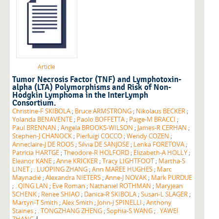
Article
Tumor Necrosis Factor (TNF) and Lymphotoxin-
alpha (LTA) Polymorphisms and Risk of Non-
Hodgkin Lymphoma in the InterLymph
Consortium.
Christine-F SKIBOLA
;
Bruce ARMSTRONG
;
Nikolaus BECKER
;
Yolanda BENAVENTE
;
Paolo BOFFETTA
;
Paige-M BRACCI
;
Paul BRENNAN
;
Angela BROOKS-WILSON
;
James-R CERHAN
;
Stephen-J CHANOCK
;
Pierluigi COCCO
;
Wendy COZEN
;
Anneclaire-J DE ROOS
;
Silvia DE SANJOSE
;
Lenka FORETOVA
;
Patricia HARTGE
;
Theodore-R HOLFORD
;
Elizabeth-A HOLLY
;
Eleanor KANE
;
Anne KRICKER
;
Tracy LIGHTFOOT
;
Martha-S
LINET
;
. LUOPING ZHANG
;
Ann MAREE HUGHES
;
Marc
Maynadié
;
Alexandra NIETERS
;
Anne-J NOVAK
;
Mark PURDUE
;
. QING LAN
;
Eve Roman
;
Nathaniel ROTHMAN
;
Maryjean
SCHENK
;
Renee SHIAO
;
Danica-R SKIBOLA
;
Susan-L SLAGER
;
Martyn-T Smith
;
Alex Smith
;
John-J SPINELLI
;
Anthony
Staines
;
. TONGZHANG ZHENG
;
Sophia-S WANG
;
. YAWEI
|