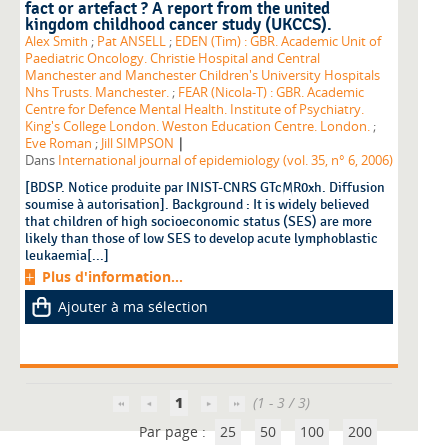
fact or artefact ? A report from the united
kingdom childhood cancer study (UKCCS).
Alex Smith
;
Pat ANSELL
;
EDEN (Tim) : GBR. Academic Unit of
Paediatric Oncology. Christie Hospital and Central
Manchester and Manchester Children's University Hospitals
Nhs Trusts. Manchester.
;
FEAR (Nicola-T) : GBR. Academic
Centre for Defence Mental Health. Institute of Psychiatry.
King's College London. Weston Education Centre. London.
;
|
Eve Roman
;
Jill SIMPSON
Dans
International journal of epidemiology (vol. 35, n° 6, 2006)
[BDSP. Notice produite par INIST-CNRS GTcMR0xh. Diffusion
soumise à autorisation]. Background : It is widely believed
that children of high socioeconomic status (SES) are more
likely than those of low SES to develop acute lymphoblastic
leukaemia[...]
Plus d'information...
Ajouter à ma sélection
1
(1 - 3 / 3)
Par page :
25
50
100
200