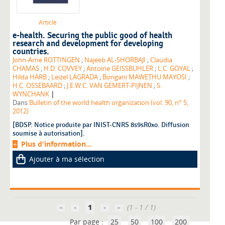
Article
e-health. Securing the public good of health
research and development for developing
countries.
John-Arne ROTTINGEN
;
Najeeb AL-SHORBAJI
;
Claudia
CHAMAS
;
H.D. COVVEY
;
Antoine GEISSBUHLER
;
L.C. GOYAL
;
Hilda HARB
;
Leizel LAGRADA
;
Bongani MAWETHU MAYOSI
;
H.C. OSSEBAARD
;
J.E.W.C. VAN GEMERT-PIJNEN
;
S.
|
WYNCHANK
Dans
Bulletin of the world health organization (vol. 90, n° 5,
2012)
[BDSP. Notice produite par INIST-CNRS 8s9sR0xo. Diffusion
soumise à autorisation].
Plus d'information...
Ajouter à ma sélection
1
(1 - 1 / 1)
Par page :
25
50
100
200