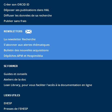
Créer son ORCID ID
Déposer ses publications dans HAL
Diffuser les données de sa recherche
Publier sans frais
NEWSLETTERS
La newsletter Recherche
S'abonner aux alertes thématiques
Bulletin des nouvelles acquisitions
Dépêches APM et Hospimédia
SE FORMER
Guides et conseils
Ateliers de la doc
Lean Library, pour vous faciliter l'accès à la documentation en ligne
LIENS UTILES
EHESP
Presses de l'EHESP