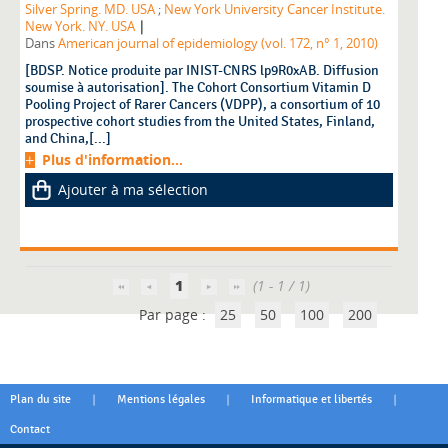
Silver Spring. MD. USA
;
New York University Cancer Institute.
|
New York. NY. USA
Dans
American journal of epidemiology (vol. 172, n° 1, 2010)
[BDSP. Notice produite par INIST-CNRS lp9R0xAB. Diffusion
soumise à autorisation]. The Cohort Consortium Vitamin D
Pooling Project of Rarer Cancers (VDPP), a consortium of 10
prospective cohort studies from the United States, Finland,
and China,[...]
Plus d'information...
Ajouter à ma sélection
1
(1 - 1 / 1)
Par page :
25
50
100
200
|
|
|
Plan du site
Mentions légales
Informatique et libertés
Contact