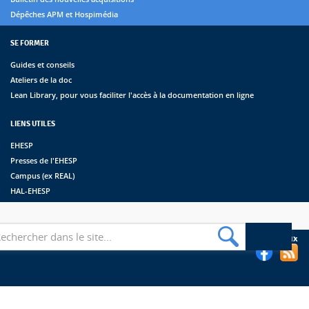
Dépêches APM et Hospimédia
SE FORMER
Guides et conseils
Ateliers de la doc
Lean Library, pour vous faciliter l'accès à la documentation en ligne
LIENS UTILES
EHESP
Presses de l'EHESP
Campus (ex REAL)
HAL-EHESP
erche
Suivez les bibliothèques de l'EHESP sur les réseaux sociaux