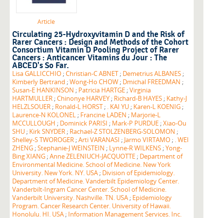
Article
Circulating 25-Hydroxyvitamin D and the Risk of
Rarer Cancers : Design and Methods of the Cohort
Consortium Vitamin D Pooling Project of Rarer
Cancers : Anticancer Vitamins du Jour : The
ABCED's So Far.
Lisa GALLICCHIO
;
Christian-C ABNET
;
Demetrius ALBANES
;
Kimberly Bertrand
;
Wong-Ho CHOW
;
Dmichal FREEDMAN
;
Susan-E HANKINSON
;
Patricia HARTGE
;
Virginia
HARTMULLER
;
Chinonye HARVEY
;
Richard-B HAYES
;
Kathy-J
HELZLSOUER
;
Ronald-L HORST
;
. KAI YU
;
Karen-L KOENIG
;
Laurence-N KOLONEL
;
Francine LADEN
;
Marjorie-L
MCCULLOUGH
;
Dominick PARISI
;
Mark-P PURDUE
;
Xiao-Ou
SHU
;
Kirk SNYDER
;
Rachael-Z STOLZENBERG-SOLOMON
;
Shelley-S TWOROGER
;
Arti VARANASI
;
Jarmo VIRTAMO
;
. WEI
ZHENG
;
Stephanie-J WEINSTEIN
;
Lynne-R WILKENS
;
Yong-
Bing XIANG
;
Anne ZELENIUCH-JACQUOTTE
;
Department of
Environmental Medicine. School of Medicine. New York
University. New York. NY. USA
;
Division of Epidemiology.
Department of Medicine. Vanderbilt Epidemiology Center.
Vanderbilt-Ingram Cancer Center. School of Medicine.
Vanderbilt University. Nashville. TN. USA
;
Epidemiology
Program. Cancer Research Center. University of Hawaii.
Honolulu. HI. USA
;
Information Management Services. Inc.