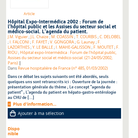
Article
Hôpital Expo-Intermédica 2002 : Forum de
l'hôpital public et les Assises du secteur social et
médico-social. L'agenda du patient.
J.M. Viguier
;
J.L. Chaize
;
M. COASSIN
;
T. COURBIS
;
C. DELOBEL
;
I. FALCONI
;
F. FAYET
;
V. GONGORA
;
G. Launay
;
F.
LAZORTHES
;
Y. LE BALLE
;
I. MAHE-GALISSON
;
F. MOUTET
;
F.
RIOU
;
Hôpital expo-Intermédica : Forum de l'hôpital public,
Assises du secteur social et médico-social. (21-24/05/2002;
|
Paris)
Dans
Revue hospitalière de France (n° 485, 01/03/2002)
Dans ce débat les sujets suivants ont été abordés, seuls
quelques uns sont retranscrits ici : Ouverture de la journée :
présentation générale du thème ; Le concept "agenda du
patient" ; L'agenda du patient en hépato-gastro-entérologie
au CHU de [...]
Plus d'information...
Ajouter à ma sélection
Dispo
nible