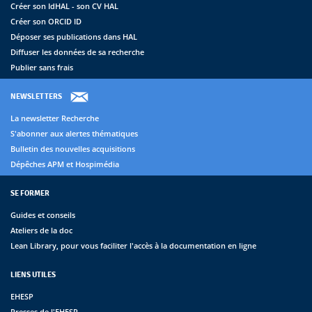
Créer son IdHAL - son CV HAL
Créer son ORCID ID
Déposer ses publications dans HAL
Diffuser les données de sa recherche
Publier sans frais
NEWSLETTERS
La newsletter Recherche
S'abonner aux alertes thématiques
Bulletin des nouvelles acquisitions
Dépêches APM et Hospimédia
SE FORMER
Guides et conseils
Ateliers de la doc
Lean Library, pour vous faciliter l'accès à la documentation en ligne
LIENS UTILES
EHESP
Presses de l'EHESP