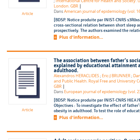
;
International Centre for Health and Society. 
|
London. GBR
Dans
American journal of epidemiology (vol. 16
Article
[BDSP. Notice produite par INIST-CNRS s3R0xs1
cross-sectional relation between short sleep 
prospectively. The authors examined the relat
Plus d'information...
The association between father's socia
explained by educational attainment a
adulthood.
Alexandros HERACLIDES
;
Eric-J BRUNNER
;
Dan
and Public Health. Royal Free and University 
|
GBR
Dans
European journal of epidemiology (vol. 23
[BDSP. Notice produite par INIST-CNRS HlEA7R0
Objectives : To investigate the effect of father
Article
obesity in adulthood. To test the role of educat
Plus d'information...