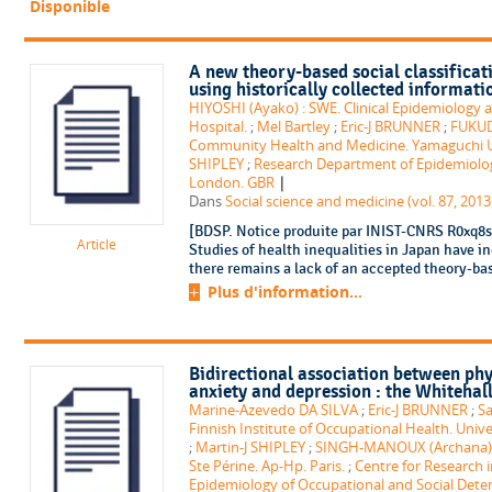
Disponible
A new theory-based social classificati
using historically collected informati
HIYOSHI (Ayako) : SWE. Clinical Epidemiology a
Hospital.
;
Mel Bartley
;
Eric-J BRUNNER
;
FUKUDA
Community Health and Medicine. Yamaguchi Un
SHIPLEY
;
Research Department of Epidemiology
|
London. GBR
Dans
Social science and medicine (vol. 87, 2013
[BDSP. Notice produite par INIST-CNRS R0xq8sE
Article
Studies of health inequalities in Japan have 
there remains a lack of an accepted theory-bas
Plus d'information...
Bidirectional association between phy
anxiety and depression : the Whitehall 
Marine-Azevedo DA SILVA
;
Eric-J BRUNNER
;
S
Finnish Institute of Occupational Health. Univer
;
Martin-J SHIPLEY
;
SINGH-MANOUX (Archana) : 
Ste Périne. Ap-Hp. Paris.
;
Centre for Research 
Epidemiology of Occupational and Social Deter