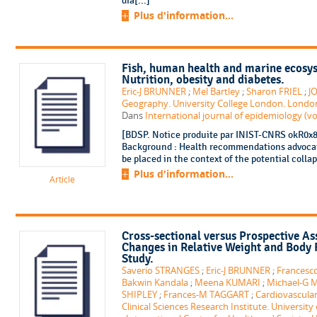
dia[...]
Plus d'information...
Fish, human health and marine ecosyste
Nutrition, obesity and diabetes.
Eric-J BRUNNER
;
Mel Bartley
;
Sharon FRIEL
;
JO
Geography. University College London. Londo
Dans
International journal of epidemiology (vol
[BDSP. Notice produite par INIST-CNRS okR0x88
Background : Health recommendations advocat
be placed in the context of the potential collap
Plus d'information...
Article
Cross-sectional versus Prospective As
Changes in Relative Weight and Body Fa
Study.
Saverio STRANGES
;
Eric-J BRUNNER
;
Francesc
Bakwin Kandala
;
Meena KUMARI
;
Michael-G
SHIPLEY
;
Frances-M TAGGART
;
Cardiovascula
Clinical Sciences Research Institute. Universi