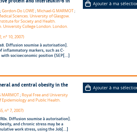
ive protein and interleukin-6 in
Ajouter à ma sélectio
;
Gordon-Do LOWE
;
Michael-G MARMOT
;
edical Sciences. University of Glasgow.
nstitute for Society and Health.
. University College London. London.
, n° 10, 2007)
8. Diffusion soumise à autorisation].
of inflammatory markers, such as C-
, with socioeconomic position (SEP[...]
neral and central obesity in the
Ajouter à ma sélectio
-G MARMOT
;
Royal Free and University
 Epidemiology and Public Health.
5, n° 7, 2007)
0x. Diffusion soumise à autorisation].
obesity, and chronic stress may be a
lative work stress, using the Job[...]