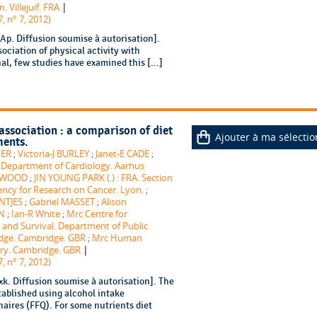
|
. Villejuif. FRA
, n° 7, 2012)
p. Diffusion soumise à autorisation].
ociation of physical activity with
al, few studies have examined this [...]
association : a comparison of diet
Ajouter à ma sélectio
ments.
NER
;
Victoria-J BURLEY
;
Janet-E CADE
;
 Department of Cardiology. Aarhus
ENWOOD
;
JIN YOUNG PARK (.) : FRA. Section
ency for Research on Cancer. Lyon.
;
NTJES
;
Gabriel MASSET
;
Alison
N
;
Ian-R White
;
Mrc Centre for
 and Survival. Department of Public
idge. Cambridge. GBR
;
Mrc Human
|
ory. Cambridge. GBR
, n° 7, 2012)
k. Diffusion soumise à autorisation]. The
tablished using alcohol intake
ires (FFQ). For some nutrients diet