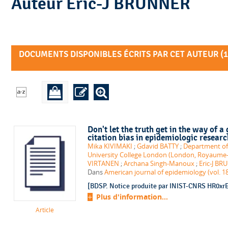
Auteur Eric-J BRUNNER
DOCUMENTS DISPONIBLES ÉCRITS PAR CET AUTEUR (
1
Don't let the truth get in the way of a 
citation bias in epidemiologic researc
Mika KIVIMAKI
;
Gdavid BATTY
;
Department of 
University College London (London, Royaume-
VIRTANEN
;
Archana Singh-Manoux
;
Eric-J B
Dans
American journal of epidemiology (vol. 18
[BDSP. Notice produite par INIST-CNRS HR0xrEo
Plus d'information...
Article