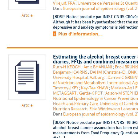
Villejuif. FRA
;
Universite de Versailles St Quentin
Dans
European journal of epidemiology (vol. 27
Article
[BDSP. Notice produite par INIST-CNRS CR0x9rA
Although it has been hypothesized that the ass
depressive and anxiety symptoms is bidirection
Plus d'information...
Estimating the alcohol-breast cancer 
diaries, FFQs and combined measure
Ruth-H KEOGH
;
Amit BHANIANI
;
Eric-J BRUN
Benjamin-J CAIRNS
;
DAHM (Christina-C) : DNK.
University Hospital. Aalborg.
;
Darren-C GRE
of Nutrition and Metabolism. International Ag
Timothy-J KEY
;
Kay-Tee KHAW
;
Marleen-Ah LE
MCTAGGART
;
Gerda-K POT
;
Atison-M STEPHE
Nutritional Epidemiology in Cancer Prevention
Health and Primary Care. University of Cambr
Article
Nutrition Research. Elsie Widdowson Laborat
Dans
European journal of epidemiology (vol. 27
[BDSP. Notice produite par INIST-CNRS H9IlR0x
alcohol-breast cancer association has been es
measurements from Food Frequency Questionna