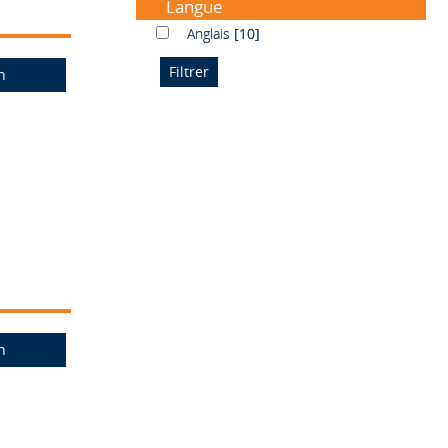
Langue
Anglais
Anglais
[10]
n
n