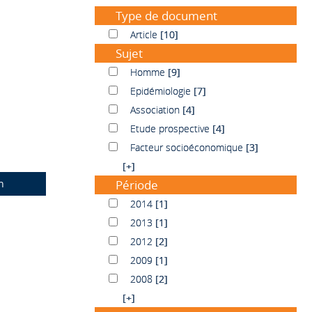
Type de document
Article
Article
[10]
Sujet
Homme
Homme
[9]
Epidémiologie
Epidémiologie
[7]
Association
Association
[4]
Etude prospective
Etude prospective
[4]
Facteur socioéconomique
Facteur socioéconomique
[3]
[+]
n
Période
2014
2014
[1]
2013
2013
[1]
2012
2012
[2]
2009
2009
[1]
2008
2008
[2]
[+]