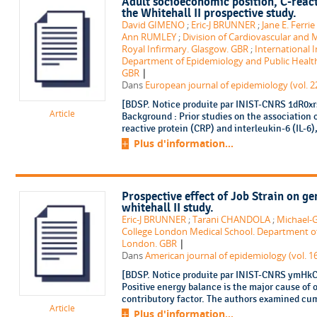
Adult socioeconomic position, C-react
the Whitehall II prospective study.
David GIMENO
;
Eric-J BRUNNER
;
Jane E. Ferrie
Ann RUMLEY
;
Division of Cardiovascular and M
Royal Infirmary. Glasgow. GBR
;
International I
Department of Epidemiology and Public Health
|
GBR
Dans
European journal of epidemiology (vol. 22
[BDSP. Notice produite par INIST-CNRS 1dR0xrs
Article
Background : Prior studies on the association 
reactive protein (CRP) and interleukin-6 (IL-6)
Plus d'information...
Prospective effect of Job Strain on ge
whitehall II study.
Eric-J BRUNNER
;
Tarani CHANDOLA
;
Michael
College London Medical School. Department of
|
London. GBR
Dans
American journal of epidemiology (vol. 16
[BDSP. Notice produite par INIST-CNRS ymHkCR
Positive energy balance is the major cause of 
contributory factor. The authors examined cumu
Article
Plus d'information...