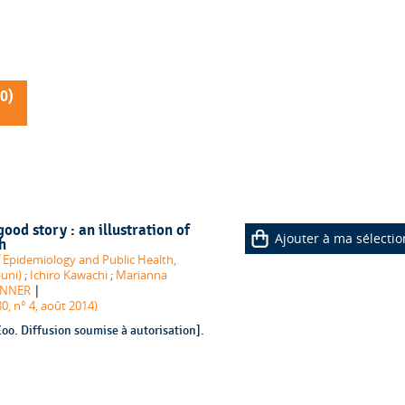
0
)
good story : an illustration of
Ajouter à ma sélectio
h
Epidemiology and Public Health,
uni)
;
Ichiro Kawachi
;
Marianna
|
RUNNER
0, n° 4, août 2014)
o. Diffusion soumise à autorisation].