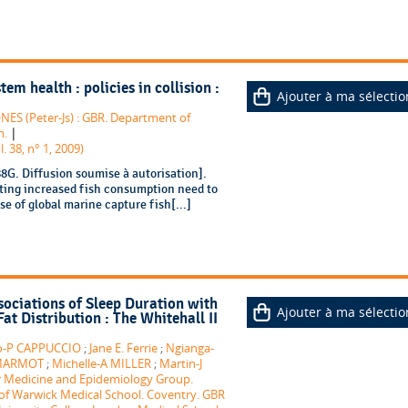
m health : policies in collision :
Ajouter à ma sélectio
NES (Peter-Js) : GBR. Department of
|
n.
. 38, n° 1, 2009)
G. Diffusion soumise à autorisation].
ing increased fish consumption need to
se of global marine capture fish[...]
sociations of Sleep Duration with
Ajouter à ma sélectio
t Distribution : The Whitehall II
o-P CAPPUCCIO
;
Jane E. Ferrie
;
Ngianga-
 MARMOT
;
Michelle-A MILLER
;
Martin-J
r Medicine and Epidemiology Group.
ty of Warwick Medical School. Coventry. GBR