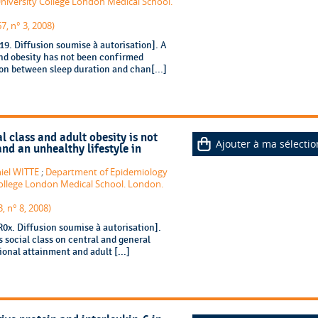
University College London Medical School.
7, n° 3, 2008)
9. Diffusion soumise à autorisation]. A
and obesity has not been confirmed
ion between sleep duration and chan[...]
l class and adult obesity is not
Ajouter à ma sélectio
nd an unhealthy lifestyle in
iel WITTE
;
Department of Epidemiology
College London Medical School. London.
, n° 8, 2008)
x. Diffusion soumise à autorisation].
's social class on central and general
ional attainment and adult [...]