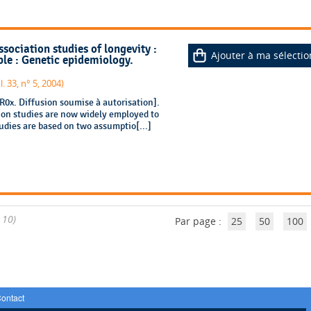
sociation studies of longevity :
Ajouter à ma sélectio
le : Genetic epidemiology.
. 33, n° 5, 2004)
0x. Diffusion soumise à autorisation].
ion studies are now widely employed to
udies are based on two assumptio[...]
/ 10)
Par page :
25
50
100
ontact