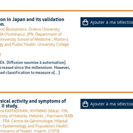
on in Japan and its validation
Ajouter à ma sélectio
on.
nd Biostatistics. Orebro University
 (Yoshiharu) : JPN. Department of
iversity School of Medicine.
;
Martin-J
 and Public Health. University College
)
k. Diffusion soumise à autorisation].
increased since the millennium. However,
ed classification to measure o[...]
sical activity and symptoms of
Ajouter à ma sélectio
II study.
ara KAFFASHIAN
;
KIVIMAKI (Mika) : FIN.
sity of Helsinki. Helsinki.
;
Hermann NABI
FRA. Centre de Gérontologie. Hôpital
in Epidemiology and Population Health.
minants of Health. Inserm. U1018.