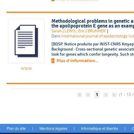
Methodological problems in genetic as
the apolipoprotein E gene as an examp
|
Sarah-J LEWIS
;
Eric-J BRUNNER
Dans
International journal of epidemiology (vol
[BDSP. Notice produite par INIST-CNRS KmyepR
Background : Cross-sectional genetic associat
look for genes which confer longevity. Such st
Plus d'information...
Article
1
(1 - 10 
Plan du site
Mentions légales
Informatique et libertés
C
|
|
|