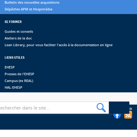
Bulletin des nouvelles acquisitions
Dépêches APM et Hospimédia
SE FORMER
Guides et conseils
Ateliers de la doc
Lean Library, pour vous faciliter l'accès à la documentation en ligne
LIENS UTILES
EHESP
Presses de l'EHESP
Campus (ex REAL)
HAL-EHESP
erche
Suivez les bibliothèques de l'EHESP sur les réseaux sociaux