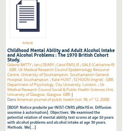
Article
Childhood Mental Ability and Adult Alcohol Intake
and Alcohol Problems : The 1970 British Cohort
Study.
Gdavid BATTY
;
Ian-J DEARY
;
Carol EMSLIE
;
GALE (Catharine-R)
: GBR. Uk Medical Research Council Epidemiology Resource
Centre. University of Southampton. Southampton General
Hospital. Southampton.
;
Kate HUNT
;
SCHOON (Ingrid) : GBR.
Department of Psychology. City University. London.
;
Uk
Medical Research Council Social & Public Health Sciences Unit.
|
University of Glasgow. Glasgow. GBR
Dans
American journal of public health (vol. 98, n° 12, 2008)
[BDSP. Notice produite par INIST-CNRS pR0x7lEm. Diffusion
soumise à autorisation]. Objectives. We examined the
potential relation of mental ability test scores at age 10 years
with alcohol problems and alcohol intake at age 30 years.
Methods. We[...]