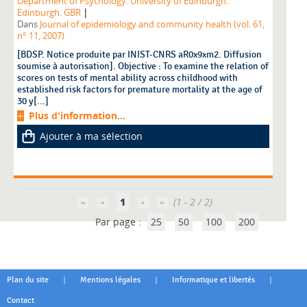
Department of Psychology. University of Edinburgh.
|
Edinburgh. GBR
Dans
Journal of epidemiology and community health (vol. 61,
n° 11, 2007)
[BDSP. Notice produite par INIST-CNRS aR0x9xm2. Diffusion
soumise à autorisation]. Objective : To examine the relation of
scores on tests of mental ability across childhood with
established risk factors for premature mortality at the age of
30 y[...]
Plus d'information...
Ajouter à ma sélection
1
(1 - 2 / 2)
Par page :
25
50
100
200
|
|
|
Plan du site
Mentions légales
Informatique et libertés
Contact