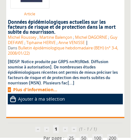
Article
Données épidémiologiques actuelles sur les
facteurs de risque et de protection dans la mort
subite du nourrisson.
Michel Roussey
;
Martine Balençon
;
Michel DAGORNE
;
Guy
|
DEFAWE
;
Tiphaine HERVE
;
Anne VENISSE
Dans
Bulletin épidémiologique hebdomadaire (BEH) (n° 3-4,
2008/01/22)
[BDSP. Notice produite par GRPS nnM1R0x6. Diffusion
soumise à autorisation]. De nombreuses études
épidémiologiques récentes ont permis de mieux préciser les
facteurs de risque et de protection des morts subites du
nourrisson (MSN). Plusieurs fac[...]
Plus d'information...
Ajouter à ma sélection
1
(1 - 1 / 1)
Par page :
25
50
100
200