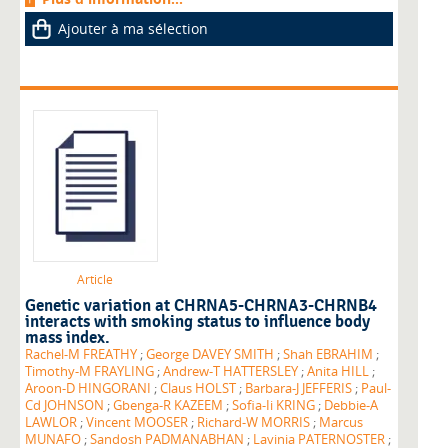
Ajouter à ma sélection
Article
Genetic variation at CHRNA5-CHRNA3-CHRNB4
interacts with smoking status to influence body
mass index.
Rachel-M FREATHY
;
George DAVEY SMITH
;
Shah EBRAHIM
;
Timothy-M FRAYLING
;
Andrew-T HATTERSLEY
;
Anita HILL
;
Aroon-D HINGORANI
;
Claus HOLST
;
Barbara-J JEFFERIS
;
Paul-
Cd JOHNSON
;
Gbenga-R KAZEEM
;
Sofia-Ii KRING
;
Debbie-A
LAWLOR
;
Vincent MOOSER
;
Richard-W MORRIS
;
Marcus
MUNAFO
;
Sandosh PADMANABHAN
;
Lavinia PATERNOSTER
;