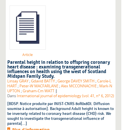
Article
Parental height in relation to offspring coronary
heart disease : examining transgenerational
influences on health using the west of Scotland
Midspan Family Study.
Linsay GRAY
;
Gdavid BATTY
;
George DAVEY SMITH
;
Carole-L
HART
;
Peter-W MACFARLANE
;
Alex MCCONNACHIE
;
Mark-N
|
UPTON
;
Graham-Cm WATT
Dans
International journal of epidemiology (vol. 41, n° 6, 2012)
[BDSP. Notice produite par INIST-CNRS 8oR0x8Dl. Diffusion
soumise à autorisation]. Background Adult height is known to
be inversely related to coronary heart disease (CHD) risk. We
sought to investigate the transgenerational influence of
parenta[...]
Plus d'information...