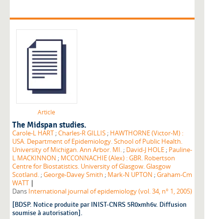
Article
The Midspan studies.
Carole-L HART
;
Charles-R GILLIS
;
HAWTHORNE (Victor-M) :
USA. Department of Epidemiology. School of Public Health.
University of Michigan. Ann Arbor. MI.
;
David-J HOLE
;
Pauline-
L MACKINNON
;
MCCONNACHIE (Alex) : GBR. Robertson
Centre for Biostatistics. University of Glasgow. Glasgow
Scotland.
;
George-Davey Smith
;
Mark-N UPTON
;
Graham-Cm
|
WATT
Dans
International journal of epidemiology (vol. 34, n° 1, 2005)
[BDSP. Notice produite par INIST-CNRS 5R0xmh6v. Diffusion
soumise à autorisation].