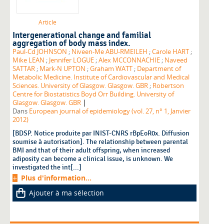
Article
Intergenerational change and familial
aggregation of body mass index.
Paul-Cd JOHNSON
;
Niveen-Me ABU-RMEILEH
;
Carole HART
;
Mike LEAN
;
Jennifer LOGUE
;
Alex MCCONNACHIE
;
Naveed
SATTAR
;
Mark-N UPTON
;
Graham WATT
;
Department of
Metabolic Medicine. Institute of Cardiovascular and Medical
Sciences. University of Glasgow. Glasgow. GBR
;
Robertson
Centre for Biostatistics Boyd Orr Building. University of
|
Glasgow. Glasgow. GBR
Dans
European journal of epidemiology (vol. 27, n° 1, Janvier
2012)
[BDSP. Notice produite par INIST-CNRS rBpEoR0x. Diffusion
soumise à autorisation]. The relationship between parental
BMI and that of their adult offspring, when increased
adiposity can become a clinical issue, is unknown. We
investigated the int[...]
Plus d'information...
Ajouter à ma sélection