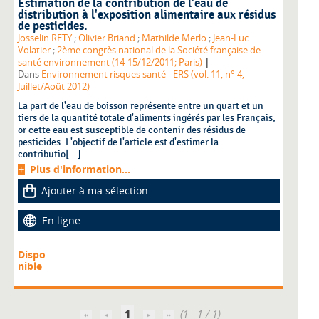
Estimation de la contribution de l'eau de
distribution à l'exposition alimentaire aux résidus
de pesticides.
Josselin RETY
;
Olivier Briand
;
Mathilde Merlo
;
Jean-Luc
Volatier
;
2ème congrès national de la Société française de
|
santé environnement (14-15/12/2011; Paris)
Dans
Environnement risques santé - ERS (vol. 11, n° 4,
Juillet/Août 2012)
La part de l'eau de boisson représente entre un quart et un
tiers de la quantité totale d'aliments ingérés par les Français,
or cette eau est susceptible de contenir des résidus de
pesticides. L'objectif de l'article est d'estimer la
contributio[...]
Plus d'information...
Ajouter à ma sélection
En ligne
Dispo
nible
1
(1 - 1 / 1)