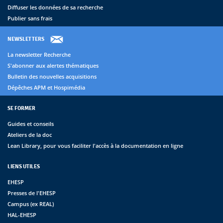
Diffuser les données de sa recherche
Publier sans frais
NEWSLETTERS
La newsletter Recherche
S'abonner aux alertes thématiques
Bulletin des nouvelles acquisitions
Dépêches APM et Hospimédia
SE FORMER
Guides et conseils
Ateliers de la doc
Lean Library, pour vous faciliter l'accès à la documentation en ligne
LIENS UTILES
EHESP
Presses de l'EHESP
Campus (ex REAL)
HAL-EHESP