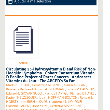
Ajouter à ma sélection
Article
Circulating 25-Hydroxyvitamin D and Risk of Non-
Hodgkin Lymphoma : Cohort Consortium Vitamin
D Pooling Project of Rarer Cancers : Anticancer
Vitamins du Jour : The ABCED's So Far.
Mark-P PURDUE
;
Demetrius ALBANES
;
Alan-A ARSLAN
;
Kimberly Bertrand
;
Dmichal FREEDMAN
;
Susan-M GAPSTUR
;
Edward-L GIOVANNUCCI
;
Patricia HARTGE
;
Richard-B HAYES
;
Kathy-J HELZLSOUER
;
Judith HOFFMAN-BOLTON
;
Ronald-L
HORST
;
Lonn IRISH
;
. KAI YU
;
Laurence-N KOLONEL
;
Francine LADEN
;
Unhee LIM
;
Gertraud MASKARINEC
;