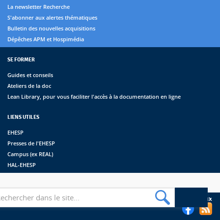
La newsletter Recherche
S'abonner aux alertes thématiques
Bulletin des nouvelles acquisitions
Dépêches APM et Hospimédia
SE FORMER
Guides et conseils
Ateliers de la doc
Lean Library, pour vous faciliter l'accès à la documentation en ligne
LIENS UTILES
EHESP
Presses de l'EHESP
Campus (ex REAL)
HAL-EHESP
erche
Suivez les bibliothèques de l'EHESP sur les réseaux sociaux