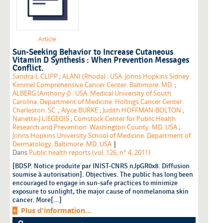
Article
Sun-Seeking Behavior to Increase Cutaneous
Vitamin D Synthesis : When Prevention Messages
Conflict.
Sandra-L CLIPP
;
ALANI (Rhoda) : USA. Johns Hopkins Sidney
Kimmel Comprehensive Cancer Center. Baltimore. MD.
;
ALBERG (Anthony-J) : USA. Medical University of South
Carolina. Department of Medicine. Hollings Cancer Center.
Charleston. SC.
;
Alyce BURKE
;
Judith HOFFMAN-BOLTON
;
Nanette-J LIEGEOIS
;
Comstock Center for Public Health
Research and Prevention. Washington County. MD. USA
;
Johns Hopkins University School of Medicine. Department of
|
Dermatology. Baltimore. MD. USA
Dans
Public health reports (vol. 126, n° 4, 2011)
[BDSP. Notice produite par INIST-CNRS nJpGR0x8. Diffusion
soumise à autorisation]. Objectives. The public has long been
encouraged to engage in sun-safe practices to minimize
exposure to sunlight, the major cause of nonmelanoma skin
cancer. More[...]
Plus d'information...