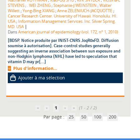
Nathaniel ROTHMAN
;
Xiao-Ou SHU
;
Kirk SNYDER
;
Victoria-L
STEVENS
;
. WEI ZHENG
;
Stephanie-J WEINSTEIN
;
Walter
Willett
;
Yong-Bing XIANG
;
Anne ZELENIUCH-JACQUOTTE
;
Cancer Research Center. University of Hawaii. Honolulu. HI.
USA
;
Information Management Services. Inc. Silver Spring.
|
MD. USA
Dans
American journal of epidemiology (vol. 172, n° 1, 2010)
[BDSP. Notice produite par INIST-CNRS JoqR0xFD. Diffusion
soumise à autorisation]. Case-control studies generally
suggesting an inverse association between sun exposure and
non-Hodgkin lymphoma (NHL) have led to speculation that
vitamin D may pr[...]
Plus d'information...
Ajouter à ma sélection
1
(1 - 2 / 2)
Par page :
25
50
100
200