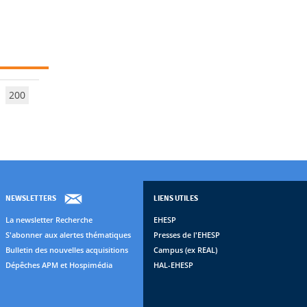
200
NEWSLETTERS
LIENS UTILES
La newsletter Recherche
EHESP
S'abonner aux alertes thématiques
Presses de l'EHESP
Bulletin des nouvelles acquisitions
Campus (ex REAL)
Dépêches APM et Hospimédia
HAL-EHESP