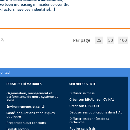
e been increasing in incidence over the
k factors have been identifie[...]
 2)
Par page :
25
50
100
ontact
DOSSIERS THÉMATIQUES
SCIENCE OUVERTE
Organisation, management et
Diffuser sa thèse
performance de notre système de
Créer son IdHAL - son CV HAL
soins
Créer son ORCID ID
Environnements et santé
Déposer ses publications dans HAL
Santé, populations et politiques
publiques
Diffuser les données de sa
recherche
Préparation aux concours
Publier sans frais
English section