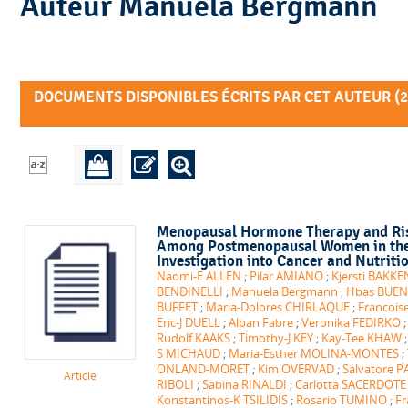
Auteur Manuela Bergmann
DOCUMENTS DISPONIBLES ÉCRITS PAR CET AUTEUR (
2
Menopausal Hormone Therapy and Ris
Among Postmenopausal Women in the
Investigation into Cancer and Nutriti
Naomi-E ALLEN
;
Pilar AMIANO
;
Kjersti BAKKE
BENDINELLI
;
Manuela Bergmann
;
Hbas BUEN
BUFFET
;
Maria-Dolores CHIRLAQUE
;
Francoi
Eric-J DUELL
;
Alban Fabre
;
Veronika FEDIRKO
Rudolf KAAKS
;
Timothy-J KEY
;
Kay-Tee KHAW
S MICHAUD
;
Maria-Esther MOLINA-MONTES
;
ONLAND-MORET
;
Kim OVERVAD
;
Salvatore 
Article
RIBOLI
;
Sabina RINALDI
;
Carlotta SACERDOTE
Konstantinos-K TSILIDIS
;
Rosario TUMINO
;
Fr