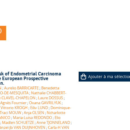
)
k of Endometrial Carcinoma
Ajouter à ma sélectio
 European Prospective
on.
N
;
Aurelio BARRICARTE
;
Benedetta
O-DE-MESQUITA
;
Nathalie CHABBERT-
se CLAVEL-CHAPELON
;
Laure DOSSUS
;
;
Agnès Fournier
;
Oxana GAVRILYUK
;
;
Vittorio KROGH
;
Eiliv LUND
;
Dominique-
Traci MOUW
;
Anja OLSEN
;
Ncharlotte
PANICO
;
Maria-Luisa REDONDO
;
Elio
;
Madlen SCHUETZE
;
Anne TJONNELAND
;
änzel-Jb VAN DUIJNHOVEN
;
Carla-H VAN