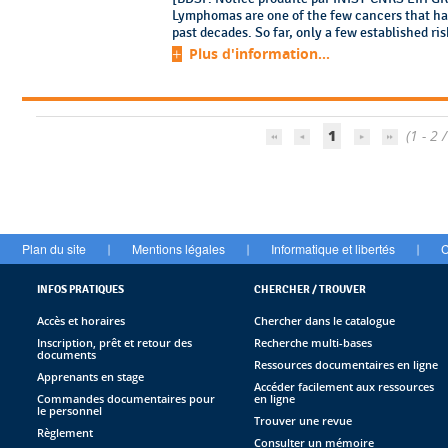
Lymphomas are one of the few cancers that hav
past decades. So far, only a few established ris
Plus d'information...
1
(1 - 2 /
Plan du site
Mentions légales
Informatique et libertés
C
|
|
|
INFOS PRATIQUES
CHERCHER / TROUVER
Accès et horaires
Chercher dans le catalogue
Inscription, prêt et retour des
Recherche multi-bases
documents
Ressources documentaires en ligne
Apprenants en stage
Accéder facilement aux ressources
Commandes documentaires pour
en ligne
le personnel
Trouver une revue
Règlement
Consulter un mémoire