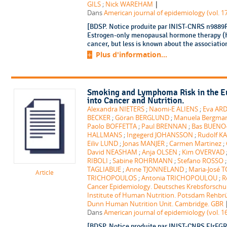
|
GILS
;
Nick WAREHAM
Dans
American journal of epidemiology (vol. 17
[BDSP. Notice produite par INIST-CNRS n9889R0
Estrogen-only menopausal hormone therapy (HT
cancer, but less is known about the association
Plus d'information...
Smoking and Lymphoma Risk in the Eu
into Cancer and Nutrition.
Alexandra NIETERS
;
Naomi-E ALIENS
;
Eva AR
BECKER
;
Göran BERGLUND
;
Manuela Bergma
Paolo BOFFETTA
;
Paul BRENNAN
;
Bas BUENO
HALLMANS
;
Ingegerd JOHANSSON
;
Rudolf K
Eiliv LUND
;
Jonas MANJER
;
Carmen Martinez
;
David NEASHAM
;
Anja OLSEN
;
Kim OVERVAD
RIBOLI
;
Sabine ROHRMANN
;
Stefano ROSSO
TAGLIABUE
;
Anne TJONNELAND
;
Maria-José
Article
TRICHOPOULOS
;
Antonia TRICHOPOULOU
;
R
Cancer Epidemiology. Deutsches Krebsforschu
Institute of Human Nutrition. Potsdam Rehbr
Dunn Human Nutrition Unit. Cambridge. GBR
Dans
American journal of epidemiology (vol. 16
[BDSP. Notice produite par INIST-CNRS EIrFGR0