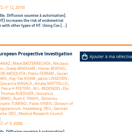
2, n° 12, 2010)
x. Diffusion soumise à autorisation].
) increases the risk of endometrial
 with other types of HT. Using Cox [...]
ropean Prospective Investigation
Ajouter à ma sélectio
DANAZ
;
Mikel BASTERRECHEA
;
Nikolaus
nn
;
Sheila BINGHAM
;
Heiner BOEING
;
-DE-MESQUITA
;
Pietro FERRARI
;
Goran
AAKS
;
Kay-Tee KHAW
;
Jakob LINSEISEN
;
Giovanna MASALA
;
Amalia MATTIELLO
;
;
Petra-H PEETERS
;
M.L. REDONDO
;
Elio
;
Thomas RUEDIGER
;
Giovanna
 TORMO
;
Ruth-C TRAVIS
;
Dimitrios
osario TUMINO
;
Paolo VINEIS
;
Division of
ngszentrum. Heidelberg. DEU
;
German
ücke. DEU
;
Medical Research Council
|
7, n° 9, 2008)
x. Diffusion soumise à autorisation].