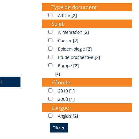
Type de document
Article
Article
[2]
Sujet
Alimentation
Alimentation
[2]
Cancer
Cancer
[2]
Epidémiologie
Epidémiologie
[2]
Etude prospective
Etude prospective
[2]
Europe
Europe
[2]
[+]
n
Période
2010
2010
[1]
2008
2008
[1]
Langue
Anglais
Anglais
[2]