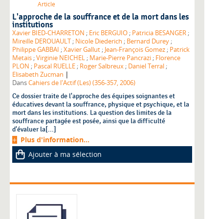
Article
L'approche de la souffrance et de la mort dans les
institutions
Xavier BIED-CHARRETON
;
Eric BERGUIO
;
Patricia BESANGER
;
Mireille DEROUAULT
;
Nicole Diederich
;
Bernard Durey
;
Philippe GABBAI
;
Xavier Gallut
;
Jean-François Gomez
;
Patrick
Metais
;
Virginie NEICHEL
;
Marie-Pierre Pancrazi
;
Florence
PLON
;
Pascal RUELLE
;
Roger Salbreux
;
Daniel Terral
;
|
Elisabeth Zucman
Dans
Cahiers de l'Actif (Les) (356-357, 2006)
Ce dossier traite de l'approche des équipes soignantes et
éducatives devant la souffrance, physique et psychique, et la
mort dans les institutions. La question des limites de la
souffrance partagée est posée, ainsi que la difficulté
d'évaluer la[...]
Plus d'information...
Ajouter à ma sélection