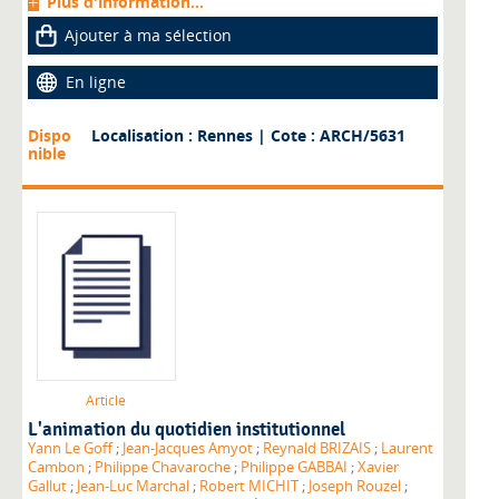
Plus d'information...
Ajouter à ma sélection
En ligne
Dispo
Localisation : Rennes
| Cote : ARCH/5631
nible
Article
L'animation du quotidien institutionnel
Yann Le Goff
;
Jean-Jacques Amyot
;
Reynald BRIZAIS
;
Laurent
Cambon
;
Philippe Chavaroche
;
Philippe GABBAI
;
Xavier
Gallut
;
Jean-Luc Marchal
;
Robert MICHIT
;
Joseph Rouzel
;