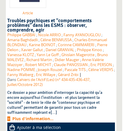
Article
Troubles psychiques et "comportements
problèmes" dans les ESMS : observer,
comprendre, agir
Philippe GABBAI
;
Nicole ARRIO
;
Fanny AYANOUGLOU
;
Amaria Baghdadli
;
Céline BENMUSSA
;
Charles-Emmanuel
BLONDIAU
;
Karine BOINOT
;
Corinne CAMMARERI
;
Pierre
Delion
;
Xavier Gallut
;
Daniel GRANVAL
;
Philippe Kinoo
;
Vanessa KLOTZ
;
Yann Le Goff
;
Ghislain Magerotte
;
Bruno
MALEVEZ
;
Richard Martin
;
Didier Mauger
;
Anne-Valérie
Mazoyer
;
Robert MICHIT
;
Claude PANOSSIAN
;
Eric PERSON
;
Nadine POMME
;
Joseph Rouzel
;
Pascale TITS
;
Céline VERDYS
;
|
Fanny Walberg
;
Eric Willaye
;
Gérard Zribi
Dans
Cahiers de l'Actif (Les) (n° 434-435-436-437,
Juillet/Octobre 2012)
Ce dossier a pour ambition d'interroger la capacité qu'a
encore aujourd'hui l'institution - et plus largement la
"société" - de tenir le rôle de "conteneur psychique et
culturel" permettant de garantir pour tous un cadre
suffisamment repérant e[...]
Plus d'information...
Ajouter à ma sélection