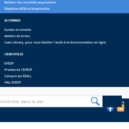
Bulletin des nouvelles acquisitions
Dépêches APM et Hospimédia
SE FORMER
Guides et conseils
Ateliers de la doc
Lean Library, pour vous faciliter l'accès à la documentation en ligne
LIENS UTILES
EHESP
Presses de l'EHESP
Campus (ex REAL)
HAL-EHESP
erche
Suivez les bibliothèques de l'EHESP sur les réseaux sociaux