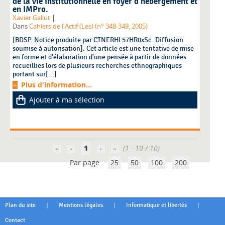
de la vie institutionnelle en foyer d'hébergement et
en IMPro.
|
Xavier Gallut
Dans
Cahiers de l'Actif (Les) (n° 348-349, 2005)
[BDSP. Notice produite par CTNERHI 57HR0xSc. Diffusion
soumise à autorisation]. Cet article est une tentative de mise
en forme et d'élaboration d'une pensée à partir de données
recueillies lors de plusieurs recherches ethnographiques
portant sur[...]
Plus d'information...
Ajouter à ma sélection
1
(1 - 10 / 10)
Par page :
25
50
100
200
|
|
|
Plan du site
Mentions légales
Informatique et libertés
Contact