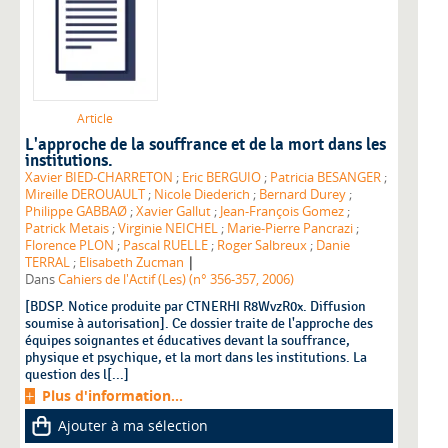
Article
L'approche de la souffrance et de la mort dans les
institutions.
Xavier BIED-CHARRETON
;
Eric BERGUIO
;
Patricia BESANGER
;
Mireille DEROUAULT
;
Nicole Diederich
;
Bernard Durey
;
Philippe GABBAØ
;
Xavier Gallut
;
Jean-François Gomez
;
Patrick Metais
;
Virginie NEICHEL
;
Marie-Pierre Pancrazi
;
Florence PLON
;
Pascal RUELLE
;
Roger Salbreux
;
Danie
|
TERRAL
;
Elisabeth Zucman
Dans
Cahiers de l'Actif (Les) (n° 356-357, 2006)
[BDSP. Notice produite par CTNERHI R8WvzR0x. Diffusion
soumise à autorisation]. Ce dossier traite de l'approche des
équipes soignantes et éducatives devant la souffrance,
physique et psychique, et la mort dans les institutions. La
question des l[...]
Plus d'information...
Ajouter à ma sélection