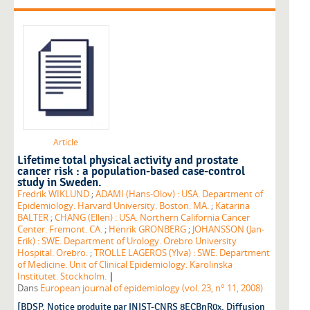
Article
Lifetime total physical activity and prostate
cancer risk : a population-based case-control
study in Sweden.
Fredrik WIKLUND
;
ADAMI (Hans-Olov) : USA. Department of
Epidemiology. Harvard University. Boston. MA.
;
Katarina
BALTER
;
CHANG (Ellen) : USA. Northern California Cancer
Center. Fremont. CA.
;
Henrik GRONBERG
;
JOHANSSON (Jan-
Erik) : SWE. Department of Urology. Orebro University
Hospital. Orebro.
;
TROLLE LAGEROS (Ylva) : SWE. Department
of Medicine. Unit of Clinical Epidemiology. Karolinska
|
Institutet. Stockholm.
Dans
European journal of epidemiology (vol. 23, n° 11, 2008)
[BDSP. Notice produite par INIST-CNRS 8ECBnR0x. Diffusion