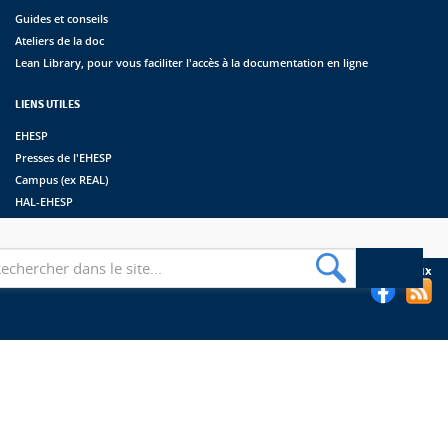
Guides et conseils
Ateliers de la doc
Lean Library, pour vous faciliter l'accès à la documentation en ligne
LIENS UTILES
EHESP
Presses de l'EHESP
Campus (ex REAL)
HAL-EHESP
erche
Suivez les bibliothèques de l'EHESP sur les réseaux sociaux