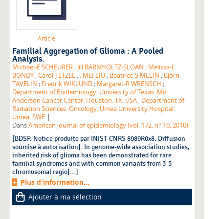
Article
Familial Aggregation of Glioma : A Pooled
Analysis.
Michael-E SCHEURER
;
Jill BARNHOLTZ-SLOAN
;
Melissa-L
BONDY
;
Carol-J ETZEL
;
. MEI LIU
;
Beatrice-S MELIN
;
Björn
TAVELIN
;
Fredrik WIKLUND
;
Margaret-R WRENSCH
;
Department of Epidemiology. University of Texas. Md
Anderson Cancer Center. Houston. TX. USA
;
Department of
Radiation Sciences. Oncology. Umea University Hospital.
|
Umea. SWE
Dans
American journal of epidemiology (vol. 172, n° 10, 2010)
[BDSP. Notice produite par INIST-CNRS 8989R0x8. Diffusion
soumise à autorisation]. In genome-wide association studies,
inherited risk of glioma has been demonstrated for rare
familial syndromes and with common variants from 3-5
chromosomal regio[...]
Plus d'information...
Ajouter à ma sélection