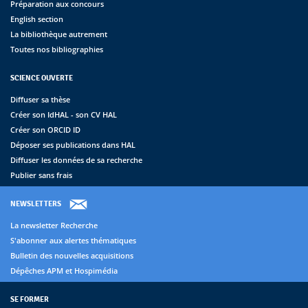
Préparation aux concours
English section
La bibliothèque autrement
Toutes nos bibliographies
SCIENCE OUVERTE
Diffuser sa thèse
Créer son IdHAL - son CV HAL
Créer son ORCID ID
Déposer ses publications dans HAL
Diffuser les données de sa recherche
Publier sans frais
NEWSLETTERS
La newsletter Recherche
S'abonner aux alertes thématiques
Bulletin des nouvelles acquisitions
Dépêches APM et Hospimédia
SE FORMER