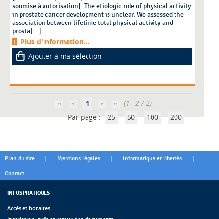
soumise à autorisation]. The etiologic role of physical activity
in prostate cancer development is unclear. We assessed the
association between lifetime total physical activity and
prosta[...]
Plus d'information...
Ajouter à ma sélection
1
(1 - 2 / 2)
Par page :
25
50
100
200
|
|
|
Plan du site
Mentions légales
Informatique et libertés
Contact
INFOS PRATIQUES
Accès et horaires
Inscription, prêt et retour des documents