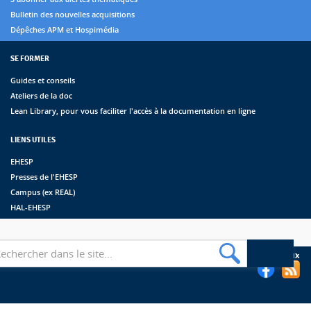
Bulletin des nouvelles acquisitions
Dépêches APM et Hospimédia
SE FORMER
Guides et conseils
Ateliers de la doc
Lean Library, pour vous faciliter l'accès à la documentation en ligne
LIENS UTILES
EHESP
Presses de l'EHESP
Campus (ex REAL)
HAL-EHESP
erche
Suivez les bibliothèques de l'EHESP sur les réseaux sociaux