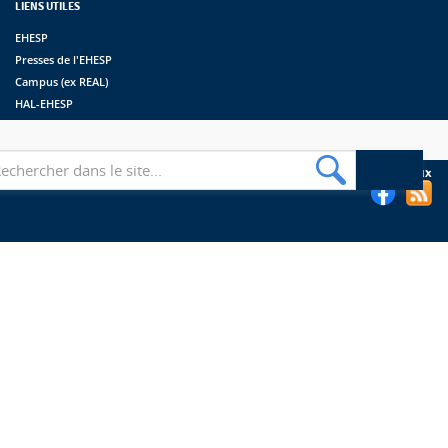
LIENS UTILES
EHESP
Presses de l'EHESP
Campus (ex REAL)
HAL-EHESP
erche
Suivez les bibliothèques de l'EHESP sur les réseaux sociaux