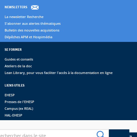
NEWSLETTERS
La newsletter Recherche
S'abonner aux alertes thématiques
Bulletin des nouvelles acquisitions
Dépêches APM et Hospimédia
SE FORMER
Guides et conseils
Ateliers de la doc
Lean Library, pour vous faciliter l'accès à la documentation en ligne
LIENS UTILES
EHESP
Presses de l'EHESP
Campus (ex REAL)
HAL-EHESP
erche
Suivez les bibliothèques de l'EHESP sur les réseaux sociaux