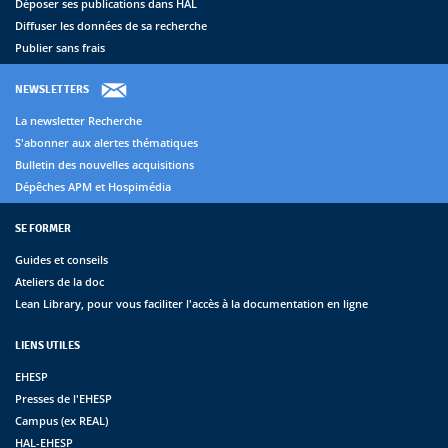
Déposer ses publications dans HAL
Diffuser les données de sa recherche
Publier sans frais
NEWSLETTERS
La newsletter Recherche
S'abonner aux alertes thématiques
Bulletin des nouvelles acquisitions
Dépêches APM et Hospimédia
SE FORMER
Guides et conseils
Ateliers de la doc
Lean Library, pour vous faciliter l'accès à la documentation en ligne
LIENS UTILES
EHESP
Presses de l'EHESP
Campus (ex REAL)
HAL-EHESP