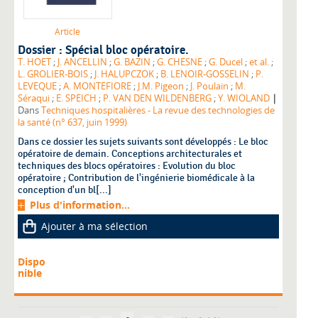
Article
Dossier : Spécial bloc opératoire.
T. HOET
;
J. ANCELLIN
;
G. BAZIN
;
G. CHESNE
;
G. Ducel
;
et al.
;
L. GROLIER-BOIS
;
J. HALUPCZOK
;
B. LENOIR-GOSSELIN
;
P.
LEVEQUE
;
A. MONTEFIORE
;
J.M. Pigeon
;
J. Poulain
;
M.
|
Séraqui
;
E. SPEICH
;
P. VAN DEN WILDENBERG
;
Y. WIOLAND
Dans
Techniques hospitalières - La revue des technologies de
la santé (n° 637, juin 1999)
Dans ce dossier les sujets suivants sont développés : Le bloc
opératoire de demain. Conceptions architecturales et
techniques des blocs opératoires : Evolution du bloc
opératoire ; Contribution de l'ingénierie biomédicale à la
conception d'un bl[...]
Plus d'information...
Ajouter à ma sélection
Dispo
nible