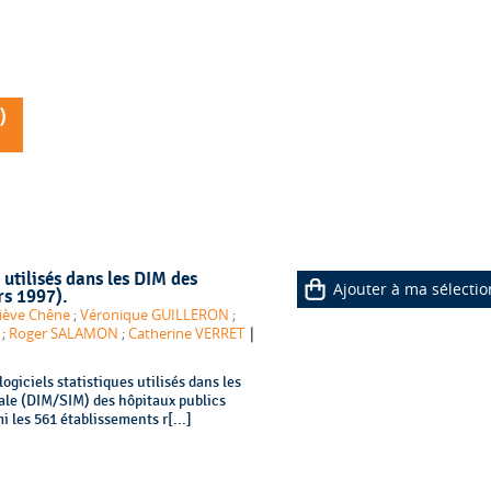
)
 utilisés dans les DIM des
Ajouter à ma sélectio
rs 1997).
iève Chêne
;
Véronique GUILLERON
;
|
;
Roger SALAMON
;
Catherine VERRET
logiciels statistiques utilisés dans les
ale (DIM/SIM) des hôpitaux publics
mi les 561 établissements r[...]