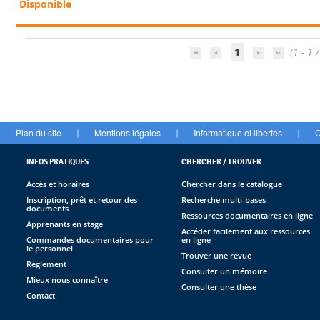
Disponible
1
(1 - 1 /
Plan du site
Mentions légales
Informatique et libertés
C
|
|
|
INFOS PRATIQUES
CHERCHER / TROUVER
Accès et horaires
Chercher dans le catalogue
Inscription, prêt et retour des
Recherche multi-bases
documents
Ressources documentaires en ligne
Apprenants en stage
Accéder facilement aux ressources
Commandes documentaires pour
en ligne
le personnel
Trouver une revue
Règlement
Consulter un mémoire
Mieux nous connaître
Consulter une thèse
Contact