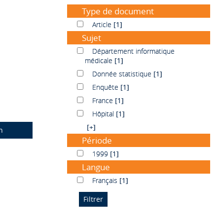
Type de document
Article
Article
[1]
Sujet
Département informatique médicale
Département informatique
médicale
[1]
Donnée statistique
Donnée statistique
[1]
Enquête
Enquête
[1]
France
France
[1]
Hôpital
Hôpital
[1]
[+]
n
Période
1999
1999
[1]
Langue
Français
Français
[1]