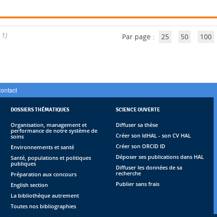
 1)
Par page :
25
50
100
ontact
DOSSIERS THÉMATIQUES
SCIENCE OUVERTE
Organisation, management et
Diffuser sa thèse
performance de notre système de
Créer son IdHAL - son CV HAL
soins
Créer son ORCID ID
Environnements et santé
Déposer ses publications dans HAL
Santé, populations et politiques
publiques
Diffuser les données de sa
recherche
Préparation aux concours
Publier sans frais
English section
La bibliothèque autrement
Toutes nos bibliographies