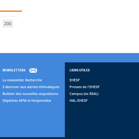
200
NEWSLETTERS
LIENS UTILES
La newsletter Recherche
EHESP
S'abonner aux alertes thématiques
Presses de l'EHESP
Bulletin des nouvelles acquisitions
Campus (ex REAL)
Dépêches APM et Hospimédia
HAL-EHESP