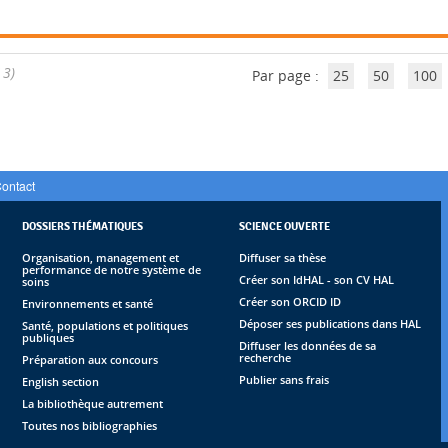
 3)
Par page :
25
50
100
ontact
DOSSIERS THÉMATIQUES
SCIENCE OUVERTE
Organisation, management et
Diffuser sa thèse
performance de notre système de
Créer son IdHAL - son CV HAL
soins
Créer son ORCID ID
Environnements et santé
Déposer ses publications dans HAL
Santé, populations et politiques
publiques
Diffuser les données de sa
recherche
Préparation aux concours
Publier sans frais
English section
La bibliothèque autrement
Toutes nos bibliographies