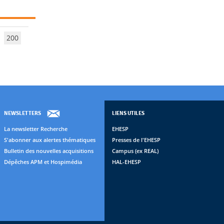
200
NEWSLETTERS
LIENS UTILES
La newsletter Recherche
EHESP
S'abonner aux alertes thématiques
Presses de l'EHESP
Bulletin des nouvelles acquisitions
Campus (ex REAL)
Dépêches APM et Hospimédia
HAL-EHESP