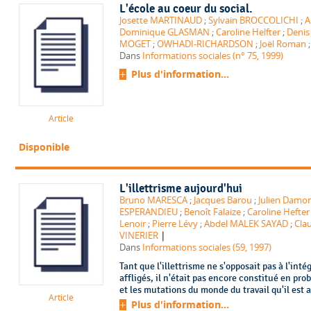
L'école au coeur du social.
Josette MARTINAUD
;
Sylvain BROCCOLICHI
;
A
Dominique GLASMAN
;
Caroline Helfter
;
Deni
MOGET
;
OWHADI-RICHARDSON
;
Joël Roman
Dans
Informations sociales (n° 75, 1999)
Plus d'information...
Article
Disponible
L'illettrisme aujourd'hui
Bruno MARESCA
;
Jacques Barou
;
Julien Damo
ESPERANDIEU
;
Benoît Falaize
;
Caroline Hefter
Lenoir
;
Pierre Lévy
;
Abdel MALEK SAYAD
;
Clau
|
VINERIER
Dans
Informations sociales (59, 1997)
Tant que l'illettrisme ne s'opposait pas à l'int
affligés, il n'était pas encore constitué en prob
et les mutations du monde du travail qu'il est
Article
Plus d'information...