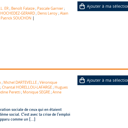
Ajouter à ma sélectio
.L. ER
;
Benoît Falaize
;
Pascale Garnier
;
s HOCHEDEZ-GERARD
;
Denis Leroy
;
Alain
|
;
Patrick SOUCHON
Ajouter à ma sélectio
n
;
Michel DARTEVELLE
;
Véronique
;
Chantal HORELLOU-LAFARGE
;
Hugues
dine Peretti
;
Monique SEGRE
;
Anne
égration sociale de ceux qui en étaient
lème social. C'est avec la crise de l'emploi
 apparu comme un [...]