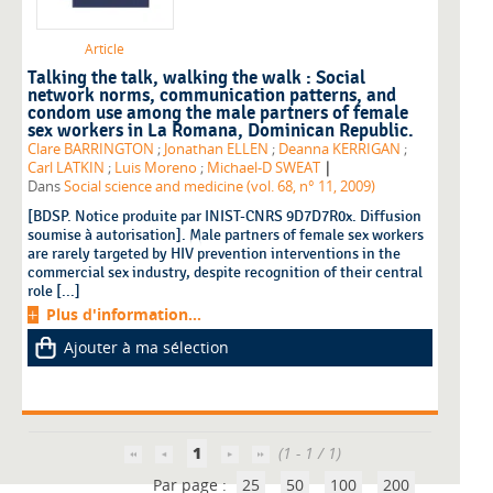
Article
Talking the talk, walking the walk : Social
network norms, communication patterns, and
condom use among the male partners of female
sex workers in La Romana, Dominican Republic.
Clare BARRINGTON
;
Jonathan ELLEN
;
Deanna KERRIGAN
;
|
Carl LATKIN
;
Luis Moreno
;
Michael-D SWEAT
Dans
Social science and medicine (vol. 68, n° 11, 2009)
[BDSP. Notice produite par INIST-CNRS 9D7D7R0x. Diffusion
soumise à autorisation]. Male partners of female sex workers
are rarely targeted by HIV prevention interventions in the
commercial sex industry, despite recognition of their central
role [...]
Plus d'information...
Ajouter à ma sélection
1
(1 - 1 / 1)
Par page :
25
50
100
200