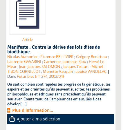
Article
Manifeste : Contre la dérive des lois dites de
bioéthique.
Nicolas Aumonier
;
Florence BELLIVIER
;
Grégory Benichou
;
Laurence GAVARINI
;
Catherine Labrusse-Riou
;
Hervé Le
Meur
;
Jean-Jacques SALOMON
;
Jacques Testart
;
Michel
|
TIBON-CORNILLOT
;
Monette Vacquin
;
Louise VANDELAC
Dans
Futuribles (n° 274, 2002/04)
On sait combien sont rapides les progrès de la génétique, les
espoirs et les craintes qu'ils peuvent susciter, les problèmes
philosophiques et éthiques sans précédent qu'ils peuvent
soulever. Comte tenu de l'ampleur des enjeux liés à ces
dévelop[...]
Plus d'information...
Ajouter à ma sélection