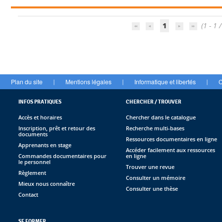
1
(1 - 1 /
Plan du site
Mentions légales
Informatique et libertés
C
|
|
|
INFOS PRATIQUES
CHERCHER / TROUVER
Accès et horaires
Chercher dans le catalogue
Inscription, prêt et retour des
Recherche multi-bases
documents
Ressources documentaires en ligne
Apprenants en stage
Accéder facilement aux ressources
Commandes documentaires pour
en ligne
le personnel
Trouver une revue
Règlement
Consulter un mémoire
Mieux nous connaître
Consulter une thèse
Contact
SE FORMER