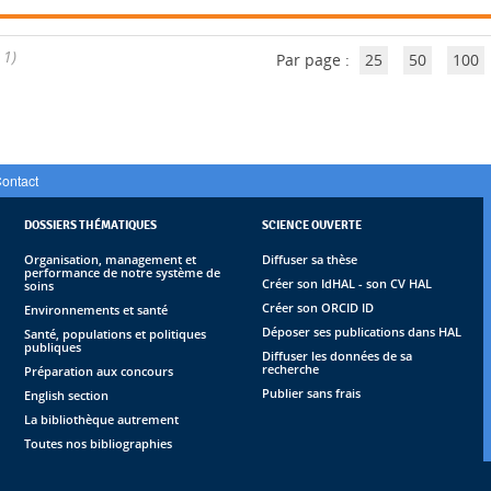
 1)
Par page :
25
50
100
ontact
DOSSIERS THÉMATIQUES
SCIENCE OUVERTE
Organisation, management et
Diffuser sa thèse
performance de notre système de
Créer son IdHAL - son CV HAL
soins
Créer son ORCID ID
Environnements et santé
Déposer ses publications dans HAL
Santé, populations et politiques
publiques
Diffuser les données de sa
recherche
Préparation aux concours
Publier sans frais
English section
La bibliothèque autrement
Toutes nos bibliographies