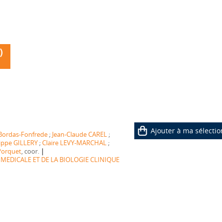
)
Ajouter à ma sélectio
Bordas-Fonfrede
;
Jean-Claude CAREL
;
lippe GILLERY
;
Claire LEVY-MARCHAL
;
|
Porquet
, coor.
 MEDICALE ET DE LA BIOLOGIE CLINIQUE