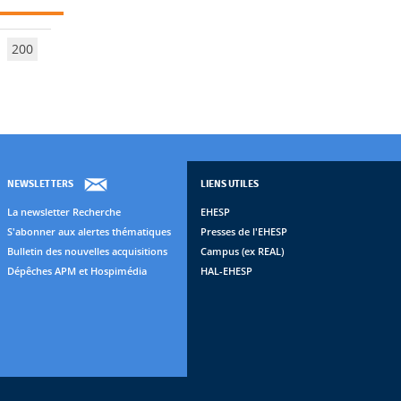
200
NEWSLETTERS
LIENS UTILES
La newsletter Recherche
EHESP
S'abonner aux alertes thématiques
Presses de l'EHESP
Bulletin des nouvelles acquisitions
Campus (ex REAL)
Dépêches APM et Hospimédia
HAL-EHESP