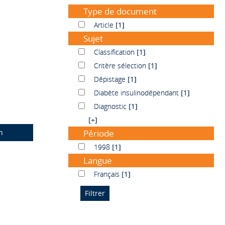
Type de document
Article
Article
[1]
Sujet
Classification
Classification
[1]
Critère sélection
Critère sélection
[1]
Dépistage
Dépistage
[1]
Diabète insulinodépendant
Diabète insulinodépendant
[1]
Diagnostic
Diagnostic
[1]
[+]
n
Période
1998
1998
[1]
Langue
Français
Français
[1]