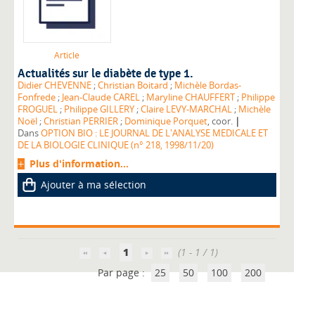
Article
Actualités sur le diabète de type 1.
Didier CHEVENNE
;
Christian Boitard
;
Michèle Bordas-
Fonfrede
;
Jean-Claude CAREL
;
Maryline CHAUFFERT
;
Philippe
FROGUEL
;
Philippe GILLERY
;
Claire LEVY-MARCHAL
;
Michèle
|
Noël
;
Christian PERRIER
;
Dominique Porquet
, coor.
Dans
OPTION BIO : LE JOURNAL DE L'ANALYSE MEDICALE ET
DE LA BIOLOGIE CLINIQUE (n° 218, 1998/11/20)
Plus d'information...
Ajouter à ma sélection
1
(1 - 1 / 1)
Par page :
25
50
100
200