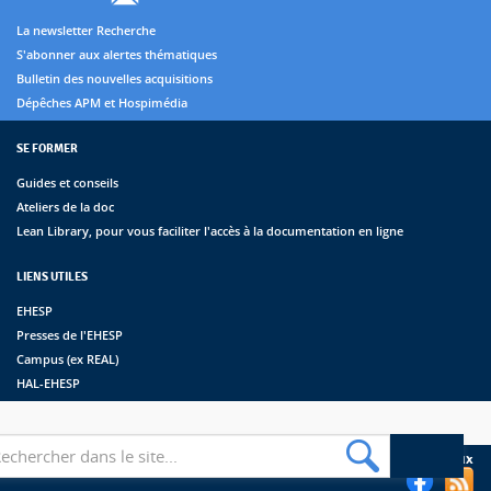
La newsletter Recherche
S'abonner aux alertes thématiques
Bulletin des nouvelles acquisitions
Dépêches APM et Hospimédia
SE FORMER
Guides et conseils
Ateliers de la doc
Lean Library, pour vous faciliter l'accès à la documentation en ligne
LIENS UTILES
EHESP
Presses de l'EHESP
Campus (ex REAL)
HAL-EHESP
erche
Suivez les bibliothèques de l'EHESP sur les réseaux sociaux