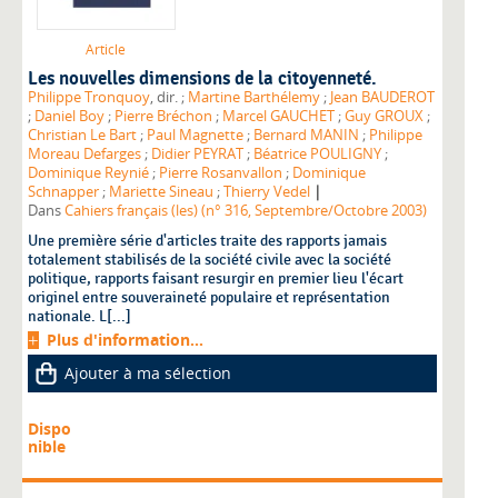
Article
Les nouvelles dimensions de la citoyenneté.
Philippe Tronquoy
, dir. ;
Martine Barthélemy
;
Jean BAUDEROT
;
Daniel Boy
;
Pierre Bréchon
;
Marcel GAUCHET
;
Guy GROUX
;
Christian Le Bart
;
Paul Magnette
;
Bernard MANIN
;
Philippe
Moreau Defarges
;
Didier PEYRAT
;
Béatrice POULIGNY
;
Dominique Reynié
;
Pierre Rosanvallon
;
Dominique
|
Schnapper
;
Mariette Sineau
;
Thierry Vedel
Dans
Cahiers français (les) (n° 316, Septembre/Octobre 2003)
Une première série d'articles traite des rapports jamais
totalement stabilisés de la société civile avec la société
politique, rapports faisant resurgir en premier lieu l'écart
originel entre souveraineté populaire et représentation
nationale. L[...]
Plus d'information...
Ajouter à ma sélection
Dispo
nible