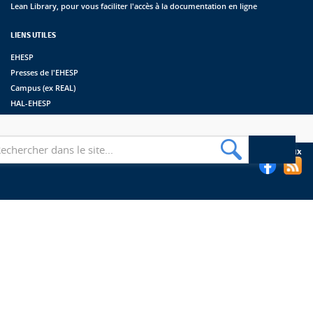
Lean Library, pour vous faciliter l'accès à la documentation en ligne
LIENS UTILES
EHESP
Presses de l'EHESP
Campus (ex REAL)
HAL-EHESP
erche
Suivez les bibliothèques de l'EHESP sur les réseaux sociaux