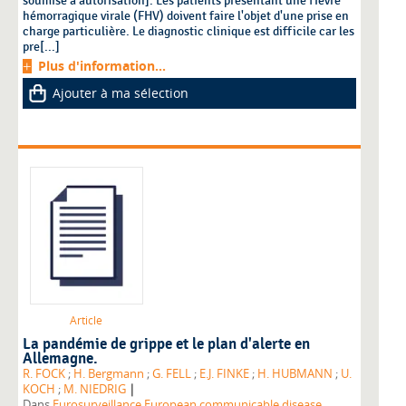
soumise à autorisation]. Les patients présentant une fièvre
hémorragique virale (FHV) doivent faire l'objet d'une prise en
charge particulière. Le diagnostic clinique est difficile car les
pre[...]
Plus d'information...
Ajouter à ma sélection
Article
La pandémie de grippe et le plan d'alerte en
Allemagne.
R. FOCK
;
H. Bergmann
;
G. FELL
;
E.J. FINKE
;
H. HUBMANN
;
U.
|
KOCH
;
M. NIEDRIG
Dans
Eurosurveillance European communicable disease