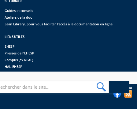
SE FORMER
Guides et conseils
Ateliers de la doc
Lean Library, pour vous faciliter l'accès à la documentation en ligne
LIENS UTILES
EHESP
Presses de l'EHESP
Campus (ex REAL)
HAL-EHESP
erche
Suivez les bibliothèques de l'EHESP sur les réseaux sociaux