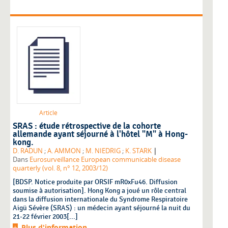
Article
SRAS : étude rétrospective de la cohorte
allemande ayant séjourné à l'hôtel "M" à Hong-
kong.
|
D. RADUN
;
A. AMMON
;
M. NIEDRIG
;
K. STARK
Dans
Eurosurveillance European communicable disease
quarterly (vol. 8, n° 12, 2003/12)
[BDSP. Notice produite par ORSIF mR0xFu46. Diffusion
soumise à autorisation]. Hong Kong a joué un rôle central
dans la diffusion internationale du Syndrome Respiratoire
Aigü Sévère (SRAS) : un médecin ayant séjourné la nuit du
21-22 février 2003[...]
Plus d'information...