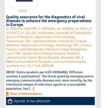
Article
Quality assurance for the diagnostics of viral
diseases to enhance the emergency preparedness
in Europe.
O. DONOSO MANTKE
;
P. HEYMAN
;
M. NIEDRIG
;
A. PAPA
;
H.
SCHMITZ
;
H. ZELLER
;
Aristotelian University of Thessaloniki.
School of Medicine. Department of Microbiology.
Thessaloniki. GRC
;
Bernhard Nocht Institute for Tropical
Medicine. Department of Virology. Hambourg. DEU
;
Institut
Pasteur. Unité Biologie des Infections Virales Emergentes.
Lyon. FRA
;
Queen Astrid Military Hospital. Research
|
Laboratory for Vector-Borne Diseases. Bruxelles. BEL
Dans
Eurosurveillance European communicable disease
quarterly (vol. 10, n° 4-6, 2005/04)
[BDSP. Notice produite par InVS hNR0xRbQ. Diffusion
soumise à autorisation]. The threat posed by emerging and re-
emerging communicable diseases and, more recently, by the
intentional release of infectious agents in a susceptible
population, has [...]
Plus d'information...
Ajouter à ma sélection