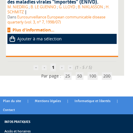
des maladies virales "importées" (ENIVD).
M. NIEDRIG
;
B. LE GUENNO
;
G. LLOYD
;
B. NIKLASSON
;
H.
|
SCHMITZ
Dans
Eurosurveillance European communicable disease
quarterly (vol. 3, n° 7, 1998/07)
Plus d'information...
Ajouter à ma sélection
1
(1 - 5 / 5)
Par page :
25
50
100
200
|
|
|
Plan du site
Mentions légales
Informatique et libertés
Contact
INFOS PRATIQUES
Accès et horaires