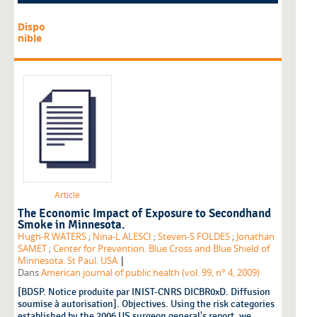
Dispo
nible
Article
The Economic Impact of Exposure to Secondhand
Smoke in Minnesota.
Hugh-R WATERS
;
Nina-L ALESCI
;
Steven-S FOLDES
;
Jonathan
SAMET
;
Center for Prevention. Blue Cross and Blue Shield of
|
Minnesota. St Paul. USA
Dans
American journal of public health (vol. 99, n° 4, 2009)
[BDSP. Notice produite par INIST-CNRS DICBR0xD. Diffusion
soumise à autorisation]. Objectives. Using the risk categories
established by the 2006 US surgeon general's report, we