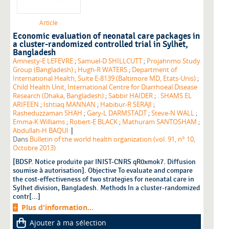
Article
Economic evaluation of neonatal care packages in
a cluster-randomized controlled trial in Sylhet,
Bangladesh
Amnesty-E LEFEVRE
;
Samuel-D SHILLCUTT
;
Projahnmo Study
Group (Bangladesh)
;
Hugh-R WATERS
;
Department of
International Health, Suite E-8139 (Baltimore MD, Etats-Unis)
;
Child Health Unit, International Centre for Diarrhoeal Disease
Research (Dhaka, Bangladesh)
;
Sabbir HAIDER
;
. SHAMS EL
ARIFEEN
;
Ishtiaq MANNAN
;
Habibur-R SERAJI
;
Rasheduzzaman SHAH
;
Gary-L DARMSTADT
;
Steve-N WALL
;
Emma-K Williams
;
Robert-E BLACK
;
Mathuram SANTOSHAM
;
|
Abdullah-H BAQUI
Dans
Bulletin of the world health organization (vol. 91, n° 10,
Octobre 2013)
[BDSP. Notice produite par INIST-CNRS qR0xmok7. Diffusion
soumise à autorisation]. Objective To evaluate and compare
the cost-effectiveness of two strategies for neonatal care in
Sylhet division, Bangladesh. Methods In a cluster-randomized
contr[...]
Plus d'information...
Ajouter à ma sélection