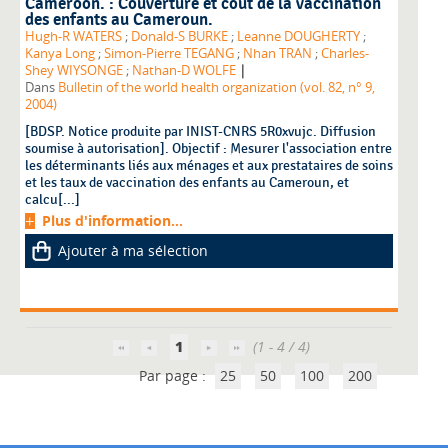
Cameroon. : Couverture et coût de la vaccination
des enfants au Cameroun.
Hugh-R WATERS
;
Donald-S BURKE
;
Leanne DOUGHERTY
;
Kanya Long
;
Simon-Pierre TEGANG
;
Nhan TRAN
;
Charles-
|
Shey WIYSONGE
;
Nathan-D WOLFE
Dans
Bulletin of the world health organization (vol. 82, n° 9,
2004)
[BDSP. Notice produite par INIST-CNRS 5R0xvujc. Diffusion
soumise à autorisation]. Objectif : Mesurer l'association entre
les déterminants liés aux ménages et aux prestataires de soins
et les taux de vaccination des enfants au Cameroun, et
calcu[...]
Plus d'information...
Ajouter à ma sélection
1
(1 - 4 / 4)
Par page :
25
50
100
200