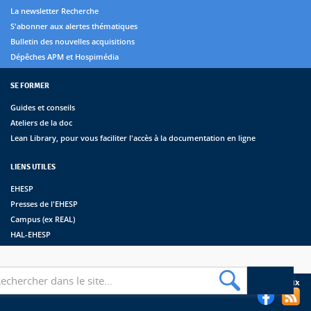
La newsletter Recherche
S'abonner aux alertes thématiques
Bulletin des nouvelles acquisitions
Dépêches APM et Hospimédia
SE FORMER
Guides et conseils
Ateliers de la doc
Lean Library, pour vous faciliter l'accès à la documentation en ligne
LIENS UTILES
EHESP
Presses de l'EHESP
Campus (ex REAL)
HAL-EHESP
erche
Suivez les bibliothèques de l'EHESP sur les réseaux sociaux