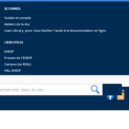
SE FORMER
Guides et conseils
Ateliers de la doc
Lean Library, pour vous faciliter l'accès à la documentation en ligne
LIENS UTILES
EHESP
Presses de l'EHESP
Campus (ex REAL)
HAL-EHESP
erche
Suivez les bibliothèques de l'EHESP sur les réseaux sociaux