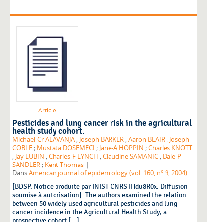
Article
Pesticides and lung cancer risk in the agricultural
health study cohort.
Michael-Cr ALAVANJA
;
Joseph BARKER
;
Aaron BLAIR
;
Joseph
COBLE
;
Mustata DOSEMECI
;
Jane-A HOPPIN
;
Charles KNOTT
;
Jay LUBIN
;
Charles-F LYNCH
;
Claudine SAMANIC
;
Dale-P
|
SANDLER
;
Kent Thomas
Dans
American journal of epidemiology (vol. 160, n° 9, 2004)
[BDSP. Notice produite par INIST-CNRS IHdu8R0x. Diffusion
soumise à autorisation]. The authors examined the relation
between 50 widely used agricultural pesticides and lung
cancer incidence in the Agricultural Health Study, a
prospective cohort [...]