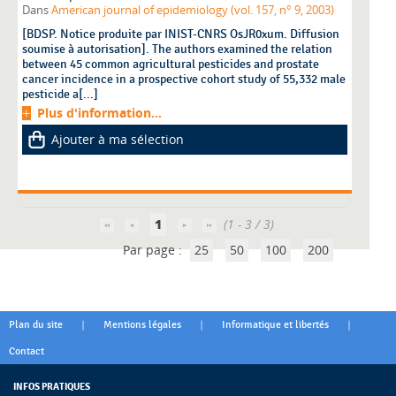
Dans
American journal of epidemiology (vol. 157, n° 9, 2003)
[BDSP. Notice produite par INIST-CNRS OsJR0xum. Diffusion
soumise à autorisation]. The authors examined the relation
between 45 common agricultural pesticides and prostate
cancer incidence in a prospective cohort study of 55,332 male
pesticide a[...]
Plus d'information...
Ajouter à ma sélection
1
(1 - 3 / 3)
Par page :
25
50
100
200
|
|
|
Plan du site
Mentions légales
Informatique et libertés
Contact
INFOS PRATIQUES