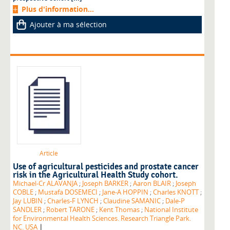
Plus d'information...
Ajouter à ma sélection
Article
Use of agricultural pesticides and prostate cancer
risk in the Agricultural Health Study cohort.
Michael-Cr ALAVANJA
;
Joseph BARKER
;
Aaron BLAIR
;
Joseph
COBLE
;
Mustafa DOSEMECI
;
Jane-A HOPPIN
;
Charles KNOTT
;
Jay LUBIN
;
Charles-F LYNCH
;
Claudine SAMANIC
;
Dale-P
SANDLER
;
Robert TARONE
;
Kent Thomas
;
National Institute
for Environmental Health Sciences. Research Triangle Park.
|
NC. USA