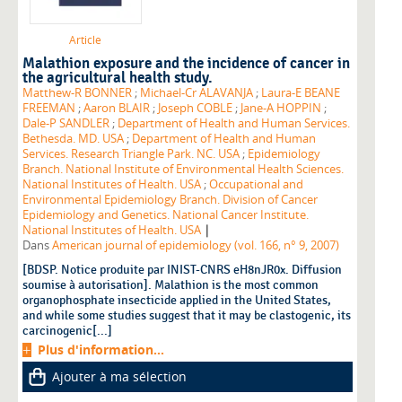
Article
Malathion exposure and the incidence of cancer in
the agricultural health study.
Matthew-R BONNER
;
Michael-Cr ALAVANJA
;
Laura-E BEANE
FREEMAN
;
Aaron BLAIR
;
Joseph COBLE
;
Jane-A HOPPIN
;
Dale-P SANDLER
;
Department of Health and Human Services.
Bethesda. MD. USA
;
Department of Health and Human
Services. Research Triangle Park. NC. USA
;
Epidemiology
Branch. National Institute of Environmental Health Sciences.
National Institutes of Health. USA
;
Occupational and
Environmental Epidemiology Branch. Division of Cancer
Epidemiology and Genetics. National Cancer Institute.
|
National Institutes of Health. USA
Dans
American journal of epidemiology (vol. 166, n° 9, 2007)
[BDSP. Notice produite par INIST-CNRS eH8nJR0x. Diffusion
soumise à autorisation]. Malathion is the most common
organophosphate insecticide applied in the United States,
and while some studies suggest that it may be clastogenic, its
carcinogenic[...]
Plus d'information...
Ajouter à ma sélection