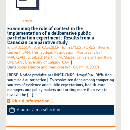
Article
Examining the role of context in the
implementation of a deliberative public
participation experiment : Results from a
Canadian comparative study.
Julia ABELSON
;
Ann CASEBEER
;
John EYLES
;
FOREST (Pierre-
Gerlier) : CAN. The Trudeau Foundation. Montreal.
;
Gail
MACKEAN
;
Elisabeth Martin
;
McMaster University Hamilton.
|
ON. CAN
;
University of Calgary. CAN
Dans
Social science and medicine (vol. 64, n° 10, 2007)
[BDSP. Notice produite par INIST-CNRS H29qMR0x. Diffusion
soumise à autorisation]. To resolve tensions among competing
sources of evidence and public expectations, health-care
managers and policy makers are turning more than ever to
involve the [...]
Plus d'information...
Ajouter à ma sélection