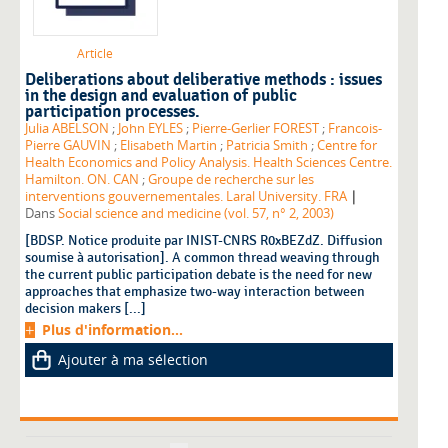
Article
Deliberations about deliberative methods : issues
in the design and evaluation of public
participation processes.
Julia ABELSON
;
John EYLES
;
Pierre-Gerlier FOREST
;
Francois-
Pierre GAUVIN
;
Elisabeth Martin
;
Patricia Smith
;
Centre for
Health Economics and Policy Analysis. Health Sciences Centre.
Hamilton. ON. CAN
;
Groupe de recherche sur les
|
interventions gouvernementales. Laral University. FRA
Dans
Social science and medicine (vol. 57, n° 2, 2003)
[BDSP. Notice produite par INIST-CNRS R0xBEZdZ. Diffusion
soumise à autorisation]. A common thread weaving through
the current public participation debate is the need for new
approaches that emphasize two-way interaction between
decision makers [...]
Plus d'information...
Ajouter à ma sélection