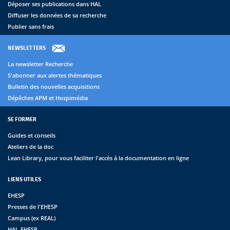
Déposer ses publications dans HAL
Diffuser les données de sa recherche
Publier sans frais
NEWSLETTERS
La newsletter Recherche
S'abonner aux alertes thématiques
Bulletin des nouvelles acquisitions
Dépêches APM et Hospimédia
SE FORMER
Guides et conseils
Ateliers de la doc
Lean Library, pour vous faciliter l'accès à la documentation en ligne
LIENS UTILES
EHESP
Presses de l'EHESP
Campus (ex REAL)
HAL-EHESP