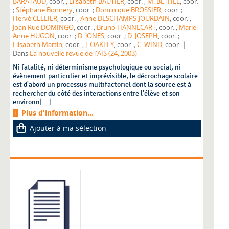
BARATAUD
, coor. ;
Elisabeth BAUTIER
, coor. ;
M. BETHEL
, coor.
;
Stéphane Bonnery
, coor. ;
Dominique BROSSIER
, coor. ;
Hervé CELLIER
, coor. ;
Anne DESCHAMPS-JOURDAIN
, coor. ;
Joan Rue DOMINGO
, coor. ;
Bruno HANNECART
, coor. ;
Marie-
Anne HUGON
, coor. ;
D. JONES
, coor. ;
D. JOSEPH
, coor. ;
|
Elisabeth Martin
, coor. ;
J. OAKLEY
, coor. ;
C. WIND
, coor.
Dans
La nouvelle revue de l'AIS (24, 2003)
Ni fatalité, ni déterminisme psychologique ou social, ni
évènement particulier et imprévisible, le décrochage scolaire
est d'abord un processus multifactoriel dont la source est à
rechercher du côté des interactions entre l'élève et son
environn[...]
Plus d'information...
Ajouter à ma sélection