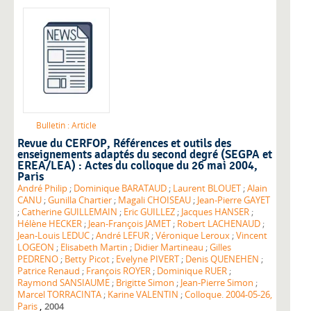
Bulletin : Article
Revue du CERFOP
, Références et outils des
enseignements adaptés du second degré (SEGPA et
EREA/LEA) : Actes du colloque du 26 mai 2004,
Paris
André Philip
;
Dominique BARATAUD
;
Laurent BLOUET
;
Alain
CANU
;
Gunilla Chartier
;
Magali CHOISEAU
;
Jean-Pierre GAYET
;
Catherine GUILLEMAIN
;
Eric GUILLEZ
;
Jacques HANSER
;
Hélène HECKER
;
Jean-François JAMET
;
Robert LACHENAUD
;
Jean-Louis LEDUC
;
André LEFUR
;
Véronique Leroux
;
Vincent
LOGEON
;
Elisabeth Martin
;
Didier Martineau
;
Gilles
PEDRENO
;
Betty Picot
;
Evelyne PIVERT
;
Denis QUENEHEN
;
Patrice Renaud
;
François ROYER
;
Dominique RUER
;
Raymond SANSIAUME
;
Brigitte Simon
;
Jean-Pierre Simon
;
Marcel TORRACINTA
;
Karine VALENTIN
;
Colloque. 2004-05-26,
,
Paris
2004