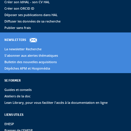
Créer son IdHAL - son CV HAL
Créer son ORCID ID
Déposer ses publications dans HAL
Diffuser les données de sa recherche
Publier sans frais
NEWSLETTERS
La newsletter Recherche
S'abonner aux alertes thématiques
Bulletin des nouvelles acquisitions
Dépêches APM et Hospimédia
SE FORMER
Guides et conseils
Ateliers de la doc
Lean Library, pour vous faciliter l'accès à la documentation en ligne
LIENS UTILES
EHESP
Presses de l'EHESP