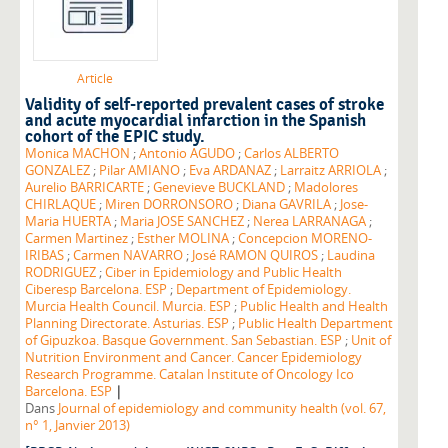
Article
Validity of self-reported prevalent cases of stroke
and acute myocardial infarction in the Spanish
cohort of the EPIC study.
Monica MACHON
;
Antonio AGUDO
;
Carlos ALBERTO
GONZALEZ
;
Pilar AMIANO
;
Eva ARDANAZ
;
Larraitz ARRIOLA
;
Aurelio BARRICARTE
;
Genevieve BUCKLAND
;
Madolores
CHIRLAQUE
;
Miren DORRONSORO
;
Diana GAVRILA
;
Jose-
Maria HUERTA
;
Maria JOSE SANCHEZ
;
Nerea LARRANAGA
;
Carmen Martinez
;
Esther MOLINA
;
Concepcion MORENO-
IRIBAS
;
Carmen NAVARRO
;
José RAMON QUIROS
;
Laudina
RODRIGUEZ
;
Ciber in Epidemiology and Public Health
Ciberesp Barcelona. ESP
;
Department of Epidemiology.
Murcia Health Council. Murcia. ESP
;
Public Health and Health
Planning Directorate. Asturias. ESP
;
Public Health Department
of Gipuzkoa. Basque Government. San Sebastian. ESP
;
Unit of
Nutrition Environment and Cancer. Cancer Epidemiology
Research Programme. Catalan Institute of Oncology Ico
|
Barcelona. ESP
Dans
Journal of epidemiology and community health (vol. 67,
n° 1, Janvier 2013)