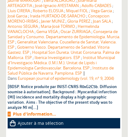
Jaume MARRUGAT
;
Elena ALDASORO
;
José-Maria
ARTEAGOITIA
;
José-Ignacio AYESTARAN
;
Adolfo CABADES
;
Lluis CIRERA
;
Roberto ELOSUA
;
Miquel FIOL
;
Vega Garcia
;
José Garcia
;
Iraida HURTADO-DE-SARACHO
;
Concepcion
MORENO-IRIBAS
;
Javier MUNIZ
;
Gloria PEREZ
;
Joan SALA
;
Antonio SEGURA
;
Maria-José TORMO
;
Hermelinda
VANACLOCHA
;
Gema VEGA
;
Oscar ZURRIAGA
;
Consejeria de
Sanidad y Consumo. Departamento de Epidemiologia. Murcia.
ESP
;
Generalitat Valenciana. Couselleria de Sanitat. Valencia.
ESP
;
Gobierno Vasco. Departamento de Sanidad. Vitoria
Gasteiz. ESP
;
Hospital Son Dureta. Unitat Coronaria. Palma de
Mallorca. ESP
;
Iberica Investigators. ESP
;
Institut Municipal
d'Investigacio Mèdica. (I.M.I.M.). Unitat de Lipids i
Epidemiologia Cardiovascular. Barcelona. ESP
;
Instituto de
|
Salud Pública de Navarra. Pamplona. ESP
Dans
European journal of epidemiology (vol. 19, n° 9, 2004)
[BDSP. Notice produite par INIST-CNRS R0xG2C5b. Diffusion
soumise à autorisation]. Background : Myocardial infarction
(MI) incidence and mortality display a high geographic
variation. Aims : The objective of the present study was to
analyze MI m[...]
Plus d'information...
Ajouter à ma sélection