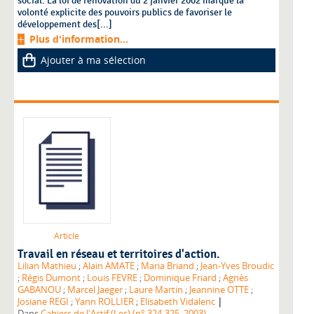
social. La loi de rénovation du 2 janvier 2002 marque la
volonté explicite des pouvoirs publics de favoriser le
développement des[...]
Plus d'information...
Ajouter à ma sélection
Article
Travail en réseau et territoires d'action.
Lilian Mathieu
;
Alain AMATE
;
Maria Briand
;
Jean-Yves Broudic
;
Régis Dumont
;
Louis FEVRE
;
Dominique Friard
;
Agnès
GABANOU
;
Marcel Jaeger
;
Laure Martin
;
Jeannine OTTE
;
|
Josiane REGI
;
Yann ROLLIER
;
Elisabeth Vidalenc
Dans
Cahiers de l'Actif (Les) (n° 324-325, 2003)