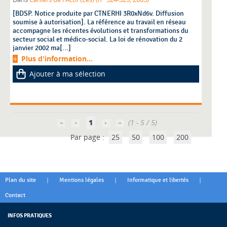
[BDSP. Notice produite par CTNERHI 3R0xNd6v. Diffusion
soumise à autorisation]. La référence au travail en réseau
accompagne les récentes évolutions et transformations du
secteur social et médico-social. La loi de rénovation du 2
janvier 2002 ma[...]
Plus d'information...
Ajouter à ma sélection
1
(1 - 5 / 5)
Par page :
25
50
100
200
|
|
|
Plan du site
Mentions légales
Informatique et libertés
Contact
INFOS PRATIQUES