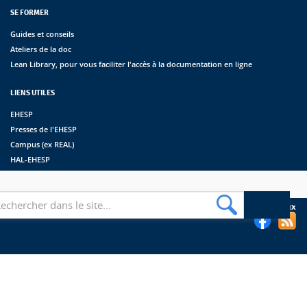
SE FORMER
Guides et conseils
Ateliers de la doc
Lean Library, pour vous faciliter l'accès à la documentation en ligne
LIENS UTILES
EHESP
Presses de l'EHESP
Campus (ex REAL)
HAL-EHESP
erche
Suivez les bibliothèques de l'EHESP sur les réseaux sociaux