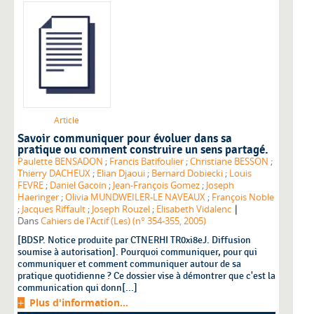
Article
Savoir communiquer pour évoluer dans sa
pratique ou comment construire un sens partagé.
Paulette BENSADON
;
Francis Batifoulier
;
Christiane BESSON
;
Thierry DACHEUX
;
Elian Djaoui
;
Bernard Dobiecki
;
Louis
FEVRE
;
Daniel Gacoin
;
Jean-François Gomez
;
Joseph
Haeringer
;
Olivia MUNDWEILER-LE NAVEAUX
;
François Noble
|
;
Jacques Riffault
;
Joseph Rouzel
;
Elisabeth Vidalenc
Dans
Cahiers de l'Actif (Les) (n° 354-355, 2005)
[BDSP. Notice produite par CTNERHI TR0xi8eJ. Diffusion
soumise à autorisation]. Pourquoi communiquer, pour qui
communiquer et comment communiquer autour de sa
pratique quotidienne ? Ce dossier vise à démontrer que c'est la
communication qui donn[...]
Plus d'information...