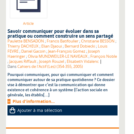
Article
Savoir communiquer pour évoluer dans sa
pratique ou comment construire un sens partagé
Paulette BENSADON
;
Francis Batifoulier
;
Christiane BESSON
;
Thierry DACHEUX
;
Elian Djaoui
;
Bernard Dobiecki
;
Louis
FEVRE
;
Daniel Gacoin
;
Jean-François Gomez
;
Joseph
Haeringer
;
Olivia MUNDWEILER-LE NAVEAUX
;
François Noble
|
;
Jacques Riffault
;
Joseph Rouzel
;
Elisabeth Vidalenc
Dans
Cahiers de l'Actif (Les) (354-355, 2005)
Pourquoi communiquer, pour qui communiquer et comment
communiquer autour de sa pratique quotidienne ? Ce dossier
vise à démontrer que c'est la communication qui donne
existence et cohérence à un système (l'action sociale en
générale, les établis[...]
Plus d'information...
Ajouter à ma sélection