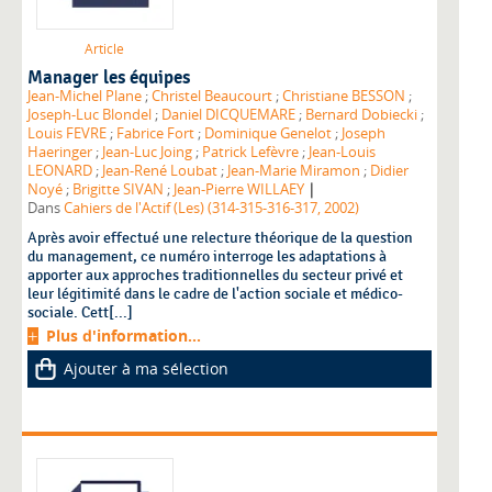
Article
Manager les équipes
Jean-Michel Plane
;
Christel Beaucourt
;
Christiane BESSON
;
Joseph-Luc Blondel
;
Daniel DICQUEMARE
;
Bernard Dobiecki
;
Louis FEVRE
;
Fabrice Fort
;
Dominique Genelot
;
Joseph
Haeringer
;
Jean-Luc Joing
;
Patrick Lefèvre
;
Jean-Louis
LEONARD
;
Jean-René Loubat
;
Jean-Marie Miramon
;
Didier
|
Noyé
;
Brigitte SIVAN
;
Jean-Pierre WILLAEY
Dans
Cahiers de l'Actif (Les) (314-315-316-317, 2002)
Après avoir effectué une relecture théorique de la question
du management, ce numéro interroge les adaptations à
apporter aux approches traditionnelles du secteur privé et
leur légitimité dans le cadre de l'action sociale et médico-
sociale. Cett[...]
Plus d'information...
Ajouter à ma sélection