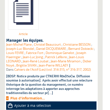
Article
Manager les équipes.
Jean-Michel Plane
;
Christel Beaucourt
;
Christiane BESSON
;
Joseph-Luc Blondel
;
Daniel DICQUEMARE
;
Bernard Dobiecki
;
Louis FEVRE
;
Fabrice Fort
;
Dominique Genelot
;
Joseph
Haeringer
;
Jean-Luc Joing
;
Patrick Lefèvre
;
Jean-Louis
LEONARD
;
Jean-René Loubat
;
Jean-Marie Miramon
;
Didier
|
Noyé
;
Brigitte SIVAN
;
Jean-Pierre WILLAEY
Dans
Cahiers de l'Actif (Les) (vol. 314-315, n° 316-317, 2002)
[BDSP. Notice produite par CTNERHI R0xD5oCw. Diffusion
soumise à autorisation]. Après avoir effectué une relecture
théorique de la question du management, ce numéro
interroge les adaptations à apporter aux approches
traditionnelles du secteur pr[...]
Plus d'information...
Ajouter à ma sélection