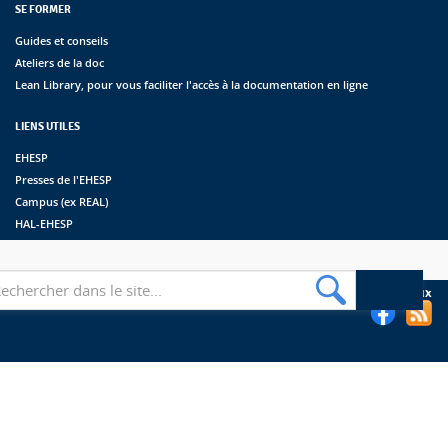
SE FORMER
Guides et conseils
Ateliers de la doc
Lean Library, pour vous faciliter l'accès à la documentation en ligne
LIENS UTILES
EHESP
Presses de l'EHESP
Campus (ex REAL)
HAL-EHESP
erche
Suivez les bibliothèques de l'EHESP sur les réseaux sociaux