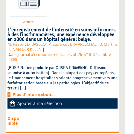
Article
L'enregistrement de l'intensité en soins infirmiers
à des fins financières, une expérience développée
en 2006 dans un hôpital général belge.
M. Pirson
;
D. BASECQ
;
P. Leclercq
;
B. MARESCHAL
;
D. Martins
|
;
E. VAN DER KELEN
Dans
Journal d'économie médicale (vol. 26, n° 8, Décembre
2008)
[BDSP. Notice produite par ORSRA ER0xBkHG. Diffusion
soumise à autorisation]. Dans la plupart des pays européens,
le financement hospitalier s'oriente progressivement vers une
forfaitarisation basée sur les pathologies. L'objectif de ce
travail [...]
Plus d'information...
Ajouter à ma sélection
Dispo
nible