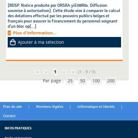
[BDSP. Notice produite par ORSRA yiE08R0x. Diffusion
soumise à autorisation]. Cette étude vise à comparer le calcul
des dotations effectué par les pouvoirs publics belges et
français pour assurer le financement du personnel soignant
d'un bloc op[...]
Plus d'information...
Ajouter à ma sélection
1
(1 - 9 / 9)
Par page :
25
50
100
200
|
|
|
Plan du site
Mentions légales
Informatique et libertés
Contact
INFOS PRATIQUES
Accès et horaires