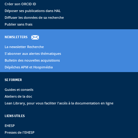
Créer son ORCID ID
Déposer ses publications dans HAL
Diffuser les données de sa recherche
Publier sans frais
NEWSLETTERS
La newsletter Recherche
S'abonner aux alertes thématiques
Bulletin des nouvelles acquisitions
Dépêches APM et Hospimédia
SE FORMER
Guides et conseils
Ateliers de la doc
Lean Library, pour vous faciliter l'accès à la documentation en ligne
LIENS UTILES
EHESP
Presses de l'EHESP