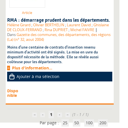
Article
RMA : démarrage prudent dans les départements.
Hélène Girard
;
Olivier BERTHELIN
;
Laurent David
;
Ghislaine
|
DE CLOUX-FERRAND
;
Rina DUPRIET
;
Michel FAIVRE
Dans
Gazette des communes, des départements, des régions
(La) (n° 32, aout 2004)
Moins d'une centaine de contrats d'insertion revenu
minimum d'activité ont été signés. La mise en uvre du
dispositif nécessite de la méthode. Elle se révèle aussi
coûteuse pour les départements.
Plus d'information...
Ajouter à ma sélection
Dispo
nible
1
(1 - 1 / 1)
Par page :
25
50
100
200