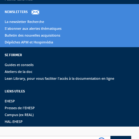
NEWSLETTERS
La newsletter Recherche
S'abonner aux alertes thématiques
Bulletin des nouvelles acquisitions
Dépêches APM et Hospimédia
SE FORMER
Guides et conseils
Ateliers de la doc
Lean Library, pour vous faciliter l'accès à la documentation en ligne
LIENS UTILES
EHESP
Presses de l'EHESP
Campus (ex REAL)
HAL-EHESP
erche