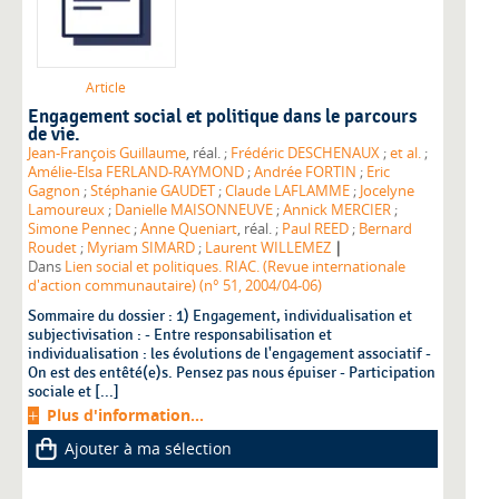
Article
Engagement social et politique dans le parcours
de vie.
Jean-François Guillaume
, réal. ;
Frédéric DESCHENAUX
;
et al.
;
Amélie-Elsa FERLAND-RAYMOND
;
Andrée FORTIN
;
Eric
Gagnon
;
Stéphanie GAUDET
;
Claude LAFLAMME
;
Jocelyne
Lamoureux
;
Danielle MAISONNEUVE
;
Annick MERCIER
;
Simone Pennec
;
Anne Queniart
, réal. ;
Paul REED
;
Bernard
|
Roudet
;
Myriam SIMARD
;
Laurent WILLEMEZ
Dans
Lien social et politiques. RIAC. (Revue internationale
d'action communautaire) (n° 51, 2004/04-06)
Sommaire du dossier : 1) Engagement, individualisation et
subjectivisation : - Entre responsabilisation et
individualisation : les évolutions de l'engagement associatif -
On est des entêté(e)s. Pensez pas nous épuiser - Participation
sociale et [...]
Plus d'information...
Ajouter à ma sélection