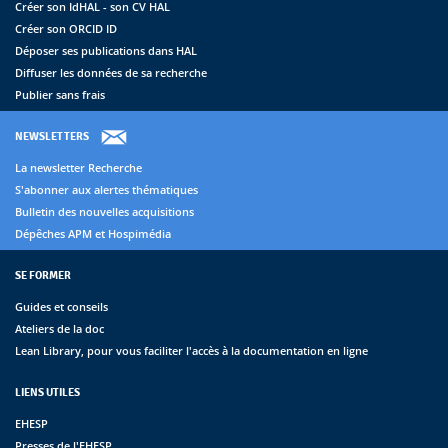
Créer son IdHAL - son CV HAL
Créer son ORCID ID
Déposer ses publications dans HAL
Diffuser les données de sa recherche
Publier sans frais
NEWSLETTERS
La newsletter Recherche
S'abonner aux alertes thématiques
Bulletin des nouvelles acquisitions
Dépêches APM et Hospimédia
SE FORMER
Guides et conseils
Ateliers de la doc
Lean Library, pour vous faciliter l'accès à la documentation en ligne
LIENS UTILES
EHESP
Presses de l'EHESP