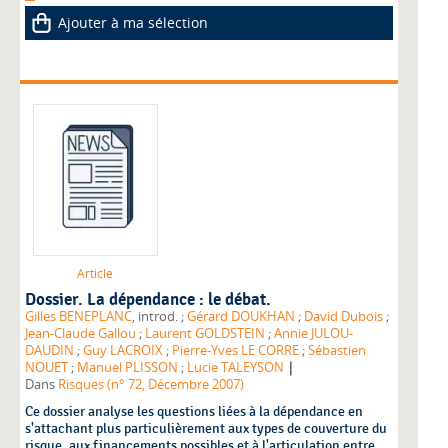
Ajouter à ma sélection
Article
Dossier. La dépendance : le débat.
Gilles BENEPLANC
, introd. ;
Gérard DOUKHAN
;
David Dubois
;
Jean-Claude Gallou
;
Laurent GOLDSTEIN
;
Annie JULOU-
DAUDIN
;
Guy LACROIX
;
Pierre-Yves LE CORRE
;
Sébastien
|
NOUET
;
Manuel PLISSON
;
Lucie TALEYSON
Dans
Risques (n° 72, Décembre 2007)
Ce dossier analyse les questions liées à la dépendance en
s'attachant plus particulièrement aux types de couverture du
risque, aux financements possibles et à l'articulation entre