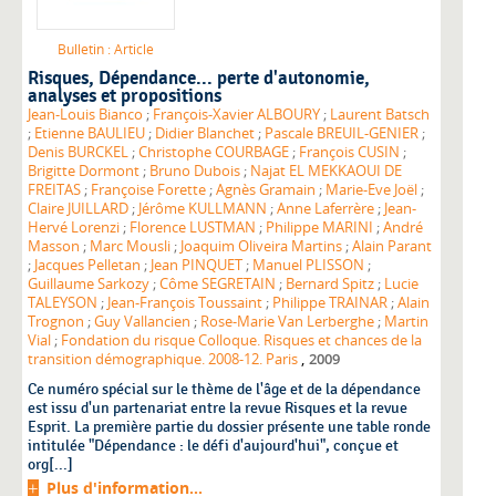
Bulletin : Article
Risques
, Dépendance... perte d'autonomie,
analyses et propositions
Jean-Louis Bianco
;
François-Xavier ALBOURY
;
Laurent Batsch
;
Etienne BAULIEU
;
Didier Blanchet
;
Pascale BREUIL-GENIER
;
Denis BURCKEL
;
Christophe COURBAGE
;
François CUSIN
;
Brigitte Dormont
;
Bruno Dubois
;
Najat EL MEKKAOUI DE
FREITAS
;
Françoise Forette
;
Agnès Gramain
;
Marie-Eve Joël
;
Claire JUILLARD
;
Jérôme KULLMANN
;
Anne Laferrère
;
Jean-
Hervé Lorenzi
;
Florence LUSTMAN
;
Philippe MARINI
;
André
Masson
;
Marc Mousli
;
Joaquim Oliveira Martins
;
Alain Parant
;
Jacques Pelletan
;
Jean PINQUET
;
Manuel PLISSON
;
Guillaume Sarkozy
;
Côme SEGRETAIN
;
Bernard Spitz
;
Lucie
TALEYSON
;
Jean-François Toussaint
;
Philippe TRAINAR
;
Alain
Trognon
;
Guy Vallancien
;
Rose-Marie Van Lerberghe
;
Martin
Vial
;
Fondation du risque Colloque. Risques et chances de la
,
transition démographique. 2008-12. Paris
2009
Ce numéro spécial sur le thème de l'âge et de la dépendance
est issu d'un partenariat entre la revue Risques et la revue
Esprit. La première partie du dossier présente une table ronde
intitulée "Dépendance : le défi d'aujourd'hui", conçue et
org[...]
Plus d'information...