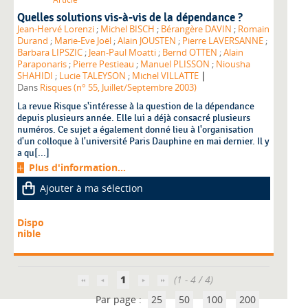
Quelles solutions vis-à-vis de la dépendance ?
Jean-Hervé Lorenzi
;
Michel BISCH
;
Bérangère DAVIN
;
Romain
Durand
;
Marie-Eve Joël
;
Alain JOUSTEN
;
Pierre LAVERSANNE
;
Barbara LIPSZIC
;
Jean-Paul Moatti
;
Bernd OTTEN
;
Alain
Paraponaris
;
Pierre Pestieau
;
Manuel PLISSON
;
Niousha
|
SHAHIDI
;
Lucie TALEYSON
;
Michel VILLATTE
Dans
Risques (n° 55, Juillet/Septembre 2003)
La revue Risque s'intéresse à la question de la dépendance
depuis plusieurs année. Elle lui a déjà consacré plusieurs
numéros. Ce sujet a également donné lieu à l'organisation
d'un colloque à l'université Paris Dauphine en mai dernier. Il y
a qu[...]
Plus d'information...
Ajouter à ma sélection
Dispo
nible
1
(1 - 4 / 4)
Par page :
25
50
100
200