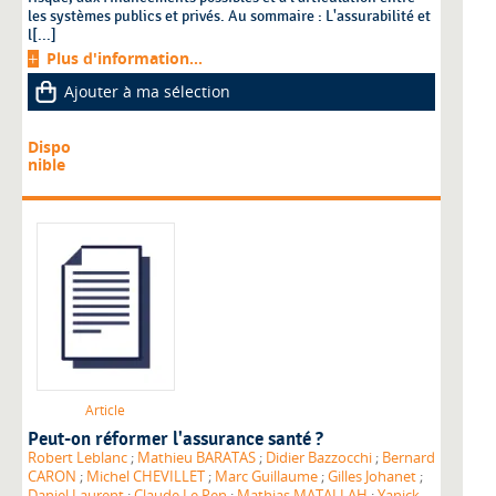
les systèmes publics et privés. Au sommaire : L'assurabilité et
l[...]
Plus d'information...
Ajouter à ma sélection
Dispo
nible
Article
Peut-on réformer l'assurance santé ?
Robert Leblanc
;
Mathieu BARATAS
;
Didier Bazzocchi
;
Bernard
CARON
;
Michel CHEVILLET
;
Marc Guillaume
;
Gilles Johanet
;
Daniel Laurent
;
Claude Le Pen
;
Mathias MATALLAH
;
Yanick