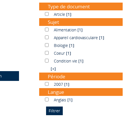
Type de document
Article
Article
[1]
Sujet
Alimentation
Alimentation
[1]
Appareil cardiovasculaire
Appareil cardiovasculaire
[1]
Biologie
Biologie
[1]
Coeur
Coeur
[1]
Condition vie
Condition vie
[1]
[+]
n
Période
2007
2007
[1]
Langue
Anglais
Anglais
[1]