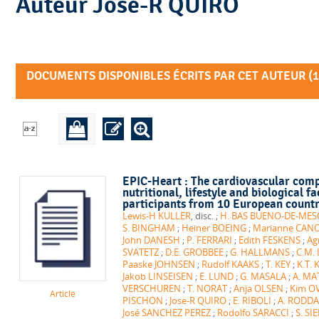
Auteur Jose-R QUIRO
DOCUMENTS DISPONIBLES ÉCRITS PAR CET AUTEUR (
1
EPIC-Heart : The cardiovascular comp
nutritional, lifestyle and biological 
participants from 10 European count
Lewis-H KULLER
, disc. ;
H. BAS BUENO-DE-MES
S. BINGHAM
;
Heiner BOEING
;
Marianne CAN
John DANESH
;
P. FERRARI
;
Edith FESKENS
;
Ag
SVATETZ
;
D.E. GROBBEE
;
G. HALLMANS
;
C.M. 
Paaske JOHNSEN
;
Rudolf KAAKS
;
T. KEY
;
K.T.
Jakob LINSEISEN
;
E. LUND
;
G. MASALA
;
A. MA
VERSCHUREN
;
T. NORAT
;
Anja OLSEN
;
Kim O
Article
PISCHON
;
Jose-R QUIRO
;
E. RIBOLI
;
A. RODD
José SANCHEZ PEREZ
;
Rodolfo SARACCI
;
S. SIE