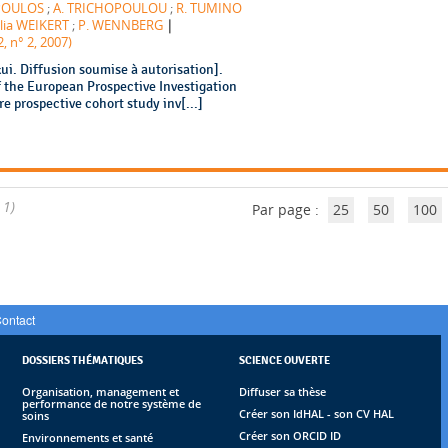
POULOS
;
A. TRICHOPOULOU
;
R. TUMINO
|
lia WEIKERT
;
P. WENNBERG
, n° 2, 2007)
i. Diffusion soumise à autorisation].
 the European Prospective Investigation
e prospective cohort study inv[...]
 1)
Par page :
25
50
100
ontact
DOSSIERS THÉMATIQUES
SCIENCE OUVERTE
Organisation, management et
Diffuser sa thèse
performance de notre système de
Créer son IdHAL - son CV HAL
soins
Créer son ORCID ID
Environnements et santé