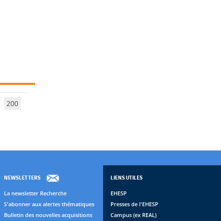
200
NEWSLETTERS
LIENS UTILES
La newsletter Recherche
EHESP
S'abonner aux alertes thématiques
Presses de l'EHESP
Bulletin des nouvelles acquisitions
Campus (ex REAL)