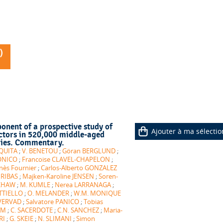
)
onent of a prospective study of
Ajouter à ma sélectio
factors in 520,000 middle-aged
ries. Commentary.
QUITA
;
V. BENETOU
;
Göran BERGLUND
;
ONICO
;
Francoise CLAVEL-CHAPELON
;
nès Fournier
;
Carlos-Alberto GONZALEZ
IRIBAS
;
Majken-Karoline JENSEN
;
Soren-
 KHAW
;
M. KUMLE
;
Nerea LARRANAGA
;
TTIELLO
;
O. MELANDER
;
W.M. MONIQUE
VERVAD
;
Salvatore PANICO
;
Tobias
AM
;
C. SACERDOTE
;
C.N. SANCHEZ
;
Maria-
RI
;
G. SKEIE
;
N. SLIMANI
;
Simon