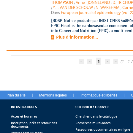
THOMPSON
;
Anne TJONNELAND
;
D. TRICHO
;
Y.T. VAN DER SCHOUW
;
N. WAREHAM
;
Corne
Dans
European journal of epidemiology (vol. 22
[BDSP. Notice produite par INIST-CNRS 4o8R0xu
EPIC-Heart is the cardiovascular component of
into Cancer and Nutrition (EPIC), a multi-centr
Plus d'information...
1
(1 - 1 /
Plan du site
Mentions légales
Informatique et libertés
C
|
|
|
INFOS PRATIQUES
CHERCHER / TROUVER
Accès et horaires
Chercher dans le catalogue
Inscription, prêt et retour des
Recherche multi-bases
documents
Ressources documentaires en ligne
Apprenants en stage