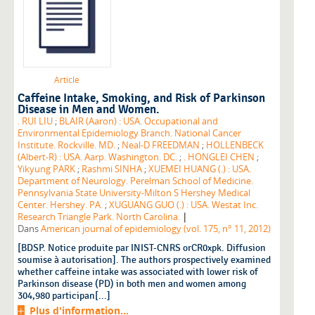
Article
Caffeine Intake, Smoking, and Risk of Parkinson
Disease in Men and Women.
. RUI LIU
;
BLAIR (Aaron) : USA. Occupational and
Environmental Epidemiology Branch. National Cancer
Institute. Rockville. MD.
;
Neal-D FREEDMAN
;
HOLLENBECK
(Albert-R) : USA. Aarp. Washington. DC.
;
. HONGLEI CHEN
;
Yikyung PARK
;
Rashmi SINHA
;
XUEMEI HUANG (.) : USA.
Department of Neurology. Perelman School of Medicine.
Pennsylvania State University-Milton S Hershey Medical
Center. Hershey. PA.
;
XUGUANG GUO (.) : USA. Westat Inc.
|
Research Triangle Park. North Carolina.
Dans
American journal of epidemiology (vol. 175, n° 11, 2012)
[BDSP. Notice produite par INIST-CNRS orCR0xpk. Diffusion
soumise à autorisation]. The authors prospectively examined
whether caffeine intake was associated with lower risk of
Parkinson disease (PD) in both men and women among
304,980 participan[...]
Plus d'information...