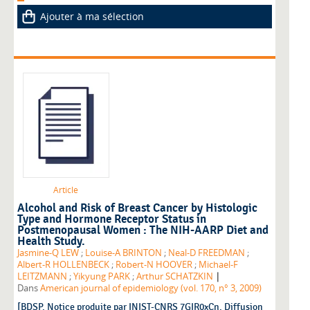
Ajouter à ma sélection
Article
Alcohol and Risk of Breast Cancer by Histologic
Type and Hormone Receptor Status in
Postmenopausal Women : The NIH-AARP Diet and
Health Study.
Jasmine-Q LEW
;
Louise-A BRINTON
;
Neal-D FREEDMAN
;
Albert-R HOLLENBECK
;
Robert-N HOOVER
;
Michael-F
|
LEITZMANN
;
Yikyung PARK
;
Arthur SCHATZKIN
Dans
American journal of epidemiology (vol. 170, n° 3, 2009)
[BDSP. Notice produite par INIST-CNRS 7GIR0xCn. Diffusion