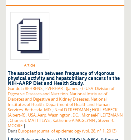
Article
The association between frequency of vigorous
physical activity and hepatobiliary cancers in the
NIH-AARP Diet and Health Study.
Gundula BEHRENS
;
EVERHART (James-E) : USA. Division of
Digestive Diseases and Nutrition. National Institute of
Diabetes and Digestive and Kidney Diseases. National
Institutes of Health. Department of Health and Human
Services. Bethesda. MD.
;
Neal-D FREEDMAN
;
HOLLENBECK
(Albert-R) : USA. Aarp. Washington. DC.
;
Michael-F LEITZMANN
;
Charles-E MATTHEWS
;
Katherine-A MCGLYNN
;
Steven-C
|
MOORE
Dans
European journal of epidemiology (vol. 28, n° 1, 2013)
[BDSP. Notice produite par INIST-CNRS lAnGR0xl. Diffusion