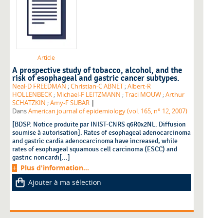
Article
A prospective study of tobacco, alcohol, and the
risk of esophageal and gastric cancer subtypes.
Neal-D FREEDMAN
;
Christian-C ABNET
;
Albert-R
HOLLENBECK
;
Michael-F LEITZMANN
;
Traci MOUW
;
Arthur
|
SCHATZKIN
;
Amy-F SUBAR
Dans
American journal of epidemiology (vol. 165, n° 12, 2007)
[BDSP. Notice produite par INIST-CNRS q6R0x2NL. Diffusion
soumise à autorisation]. Rates of esophageal adenocarcinoma
and gastric cardia adenocarcinoma have increased, while
rates of esophageal squamous cell carcinoma (ESCC) and
gastric noncardi[...]
Plus d'information...
Ajouter à ma sélection