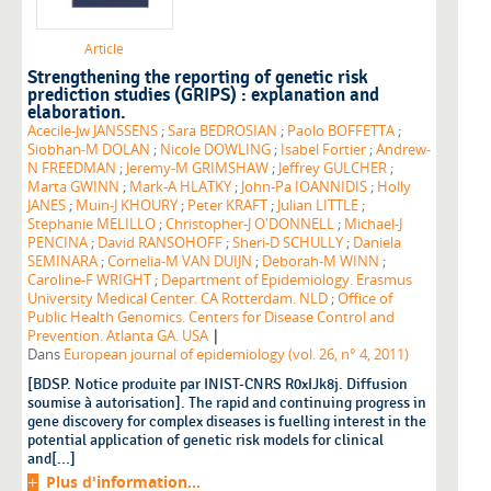
Article
Strengthening the reporting of genetic risk
prediction studies (GRIPS) : explanation and
elaboration.
Acecile-Jw JANSSENS
;
Sara BEDROSIAN
;
Paolo BOFFETTA
;
Siobhan-M DOLAN
;
Nicole DOWLING
;
Isabel Fortier
;
Andrew-
N FREEDMAN
;
Jeremy-M GRIMSHAW
;
Jeffrey GULCHER
;
Marta GWINN
;
Mark-A HLATKY
;
John-Pa IOANNIDIS
;
Holly
JANES
;
Muin-J KHOURY
;
Peter KRAFT
;
Julian LITTLE
;
Stephanie MELILLO
;
Christopher-J O'DONNELL
;
Michael-J
PENCINA
;
David RANSOHOFF
;
Sheri-D SCHULLY
;
Daniela
SEMINARA
;
Cornelia-M VAN DUIJN
;
Deborah-M WINN
;
Caroline-F WRIGHT
;
Department of Epidemiology. Erasmus
University Medical Center. CA Rotterdam. NLD
;
Office of
Public Health Genomics. Centers for Disease Control and
|
Prevention. Atlanta GA. USA
Dans
European journal of epidemiology (vol. 26, n° 4, 2011)
[BDSP. Notice produite par INIST-CNRS R0xIJk8j. Diffusion
soumise à autorisation]. The rapid and continuing progress in
gene discovery for complex diseases is fuelling interest in the
potential application of genetic risk models for clinical
and[...]
Plus d'information...