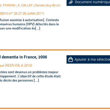
Document numériqu
V. FIHMAN
;
A. GALLAY
;
Daniel Lévy-Bruhl
EH) (n° 26-27-28, Juillet 2011)
fusion soumise à autorisation]. Contexte
lomavirus humains (HPV) détectés dans le
luer une modification év[...]
d dementia in France, 2006
Ajouter à ma sélectio
e (RESP) (58, 4, 2010)
entées sont devenus un problèmes majeur
eloppement. L'objectif de cette étude était
du décès des personnes [...]