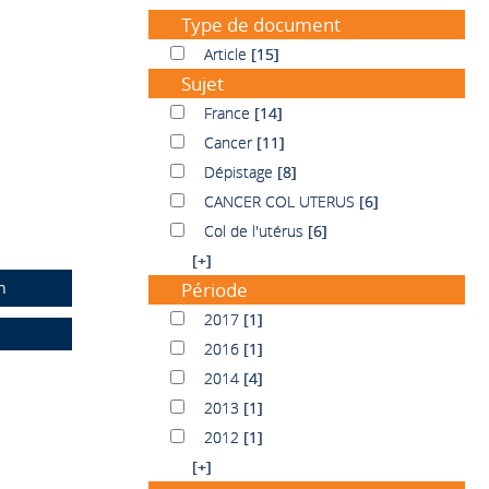
Type de document
Article
Article
[15]
Sujet
France
France
[14]
Cancer
Cancer
[11]
Dépistage
Dépistage
[8]
CANCER COL UTERUS
CANCER COL UTERUS
[6]
Col de l'utérus
Col de l'utérus
[6]
[+]
n
Période
2017
2017
[1]
2016
2016
[1]
2014
2014
[4]
2013
2013
[1]
2012
2012
[1]
[+]