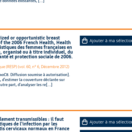
e données existantes, [...]
ized or opportunistic breast
Ajouter à ma sélectio
of the 2006 French Health, Health
istiques des femmes françaises en
 organisé ou à titre individuel, du
anté et protection sociale de 2006.
ue (RESP) (vol. 60, n° 6, Décembre 2012)
C8. Diffusion soumise à autorisation].
t, d'estimer la couverture déclarée sur
tre part, d'analyser les re[...]
ement transmissibles : il faut
Ajouter à ma sélectio
iques de l'infection par les
tis cervicaux normaux en France