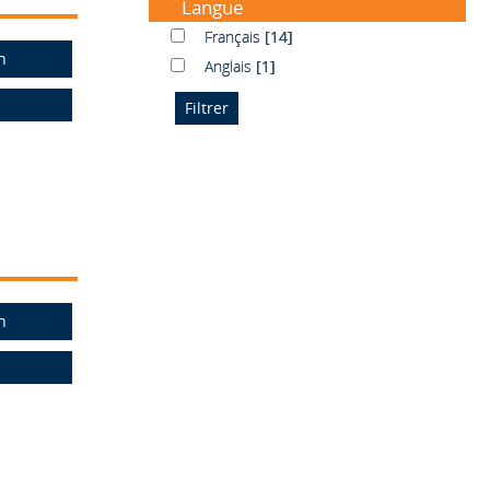
Langue
Français
Français
[14]
n
Anglais
Anglais
[1]
n