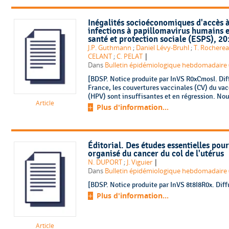
Inégalités socioéconomiques d'accès à
infections à papillomavirus humains e
santé et protection sociale (ESPS), 2
J.P. Guthmann
;
Daniel Lévy-Bruhl
;
T. Rochere
|
CELANT
;
C. PELAT
Dans
Bulletin épidémiologique hebdomadaire (
[BDSP. Notice produite par InVS R0xCmosI. Dif
France, les couvertures vaccinales (CV) du va
(HPV) sont insuffisantes et en régression. Nou
Article
Plus d'information...
Éditorial. Des études essentielles pou
organisé du cancer du col de l'utérus
|
N. DUPORT
;
J. Viguier
Dans
Bulletin épidémiologique hebdomadaire (
[BDSP. Notice produite par InVS 8t8I8R0x. Diff
Plus d'information...
Article