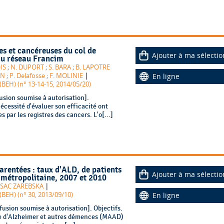
es et cancéreuses du col de
Ajouter à ma sélectio
 du réseau Francim
IS
;
N. DUPORT
;
S. BARA
;
B. LAPOTRE
|
EN
;
P. Delafosse
;
F. MOLINIE
En ligne
BEH) (n° 13-14-15, 2014/05/20)
usion soumise à autorisation].
écessité d'évaluer son efficacité ont
s par les registres des cancers. L'o[...]
rentées : taux d'ALD, de patients
Ajouter à ma sélectio
e métropolitaine, 2007 et 2010
|
SAC ZAREBSKA
BEH) (n° 30, 2013/09/10)
En ligne
usion soumise à autorisation]. Objectifs.
adie d'Alzheimer et autres démences (MAAD)