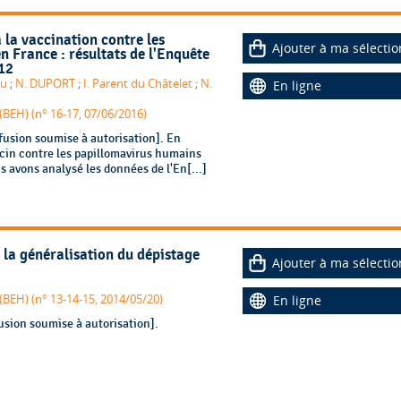
 la vaccination contre les
Ajouter à ma sélectio
n France : résultats de l'Enquête
012
au
;
N. DUPORT
;
I. Parent du Châtelet
;
N.
En ligne
BEH) (n° 16-17, 07/06/2016)
fusion soumise à autorisation]. En
ccin contre les papillomavirus humains
s avons analysé les données de l'En[...]
r la généralisation du dépistage
Ajouter à ma sélectio
BEH) (n° 13-14-15, 2014/05/20)
En ligne
usion soumise à autorisation].