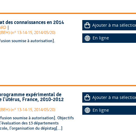
état des connaissances en 2014
Ajouter à ma sélectio
|
EARD
BEH) (n° 13-14-15, 2014/05/20)
En ligne
fusion soumise à autorisation].
u programme expérimental de
Ajouter à ma sélectio
e l'utérus, France, 2010-2012
BEH) (n° 13-14-15, 2014/05/20)
En ligne
fusion soumise à autorisation]. Objectifs
e l'évaluation des 13 départements
le, l'organisation du dépistag[...]