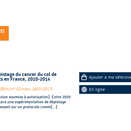
5
)
pistage du cancer du col de
Ajouter à ma sélectio
ts en France, 2010-2014
BEH) (n° 02-mars, 24/01/2017)
En ligne
usion soumise à autorisation]. Entre 2010
lace une expérimentation de dépistage
posant sur un protocole comm[...]