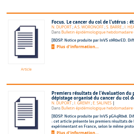
Focus. Le cancer du col de l'utérus : 
N. DUPORT
;
A.S. WORONOFF
;
S. BARRE
;
I. H
Dans
Bulletin épidémiologique hebdomadaire (
[BDSP. Notice produite par InVS s9R0xrED. Dif
Plus d'information...
Article
Premiers résultats de l'évaluation d
dépistage organisé du cancer du col d
|
N. DUPORT
;
I. GREMY
;
E. SALINES
Dans
Bulletin épidémiologique hebdomadaire (
[BDSP. Notice produite par InVS pGAqR0x8. Dif
: cet article présente les premiers résultats d
expérimentant en France, selon le même protoco
Plus d'information...