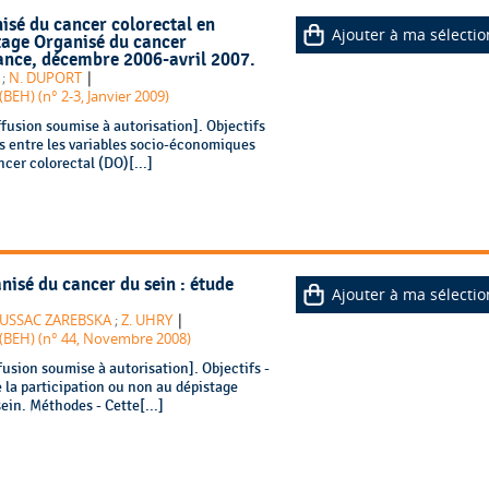
sé du cancer colorectal en
Ajouter à ma sélectio
tage Organisé du cancer
rance, décembre 2006-avril 2007.
|
;
N. DUPORT
EH) (n° 2-3, Janvier 2009)
fusion soumise à autorisation]. Objectifs
iens entre les variables socio-économiques
ncer colorectal (DO)[...]
nisé du cancer du sein : étude
Ajouter à ma sélectio
|
USSAC ZAREBSKA
;
Z. UHRY
(BEH) (n° 44, Novembre 2008)
usion soumise à autorisation]. Objectifs -
de la participation ou non au dépistage
ein. Méthodes - Cette[...]