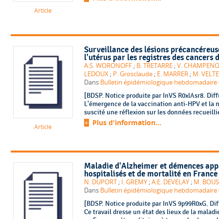
Article
Surveillance des lésions précancéreus
l'utérus par les registres des cancers
A.S. WORONOFF
;
B. TRETARRE
;
V. CHAMPENO
LEDOUX
;
P. Grosclaude
;
E. MARRER
;
M. VELT
Dans
Bulletin épidémiologique hebdomadaire (
[BDSP. Notice produite par InVS R0xlAsr8. Diff
L'émergence de la vaccination anti-HPV et la n
suscité une réflexion sur les données recueillie
Plus d'information...
Article
Maladie d'Alzheimer et démences appa
hospitalisés et de mortalité en Franc
N. DUPORT
;
I. GREMY
;
A.E. DEVELAY
;
M. BOUS
Dans
Bulletin épidémiologique hebdomadaire (
[BDSP. Notice produite par InVS 9p99R0xG. Diff
Ce travail dresse un état des lieux de la mal