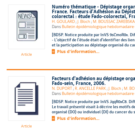
Numéro thématique - Dépistage organi
France. Facteurs d'Adhésion au Dépis
colorectal : étude Fado-colorectal, F
H. GOULARD
;
J. Bloch
;
M. BOUSSAC ZAREBSKA
Dans
Bulletin épidémiologique hebdomadaire (B
[BDSP. Notice produite par InVS 9sCmoR0x. Dif
- L'objectif de l'étude était d'identifier des l
et la participation au dépistage organisé du ca
Plus d'information...
Article
Facteurs d'adhésion au dépistage orga
Fado-sein, France, 2006.
N. DUPORT
;
R. ANCELLE PARK
;
J. Bloch
;
M. BO
Dans
Bulletin épidémiologique hebdomadaire 
[BDSP. Notice produite par InVS JqqR0xC8. Diff
Le travail présenté visait à décrire les motifs 
organisé (DO) ou individuel (DI) du cancer du s
Plus d'information...
Article