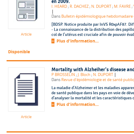
en 2009.
I. HEARD
;
R. DACHEZ
;
N. DUPORT
;
M. FAVRE
;
|
Dans
Bulletin épidémiologique hebdomadaire (B
[BDSP. Notice produite par InVS R0xpAF87. Dif
- La connaissance de la distribution des papil
Article
col de l'utérus est cruciale afin de pouvoir éva
Plus d'information...
Disponible
Mortality with Alzheiher's disease an
|
P BROSSELIN
;
J. Bloch
;
N. DUPORT
Dans
Revue d'épidémiologie et de santé publiqu
La maladie d'Alzheimer et les maladies appar
de santé publique dans les pays en voie de dév
d'analyser la mortalité et les caractéristiques 
Plus d'information...
Article