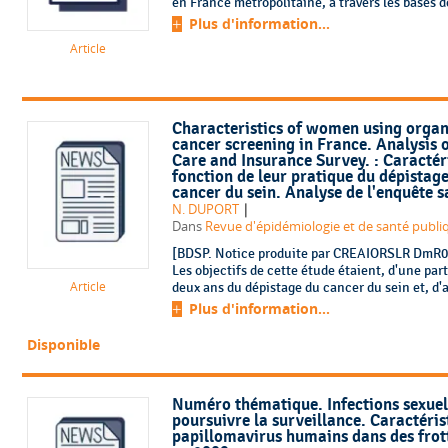
en France métropolitaine, à travers les bases d
Plus d'information...
Article
Characteristics of women using organ
cancer screening in France. Analysis 
Care and Insurance Survey. : Caractér
fonction de leur pratique du dépistage,
cancer du sein. Analyse de l'enquête s
|
N. DUPORT
Dans
Revue d'épidémiologie et de santé publiq
[BDSP. Notice produite par CREAIORSLR DmR0xo
Les objectifs de cette étude étaient, d'une par
Article
deux ans du dépistage du cancer du sein et, d'au
Plus d'information...
Disponible
Numéro thématique. Infections sexuell
poursuivre la surveillance. Caractérist
papillomavirus humains dans des frot